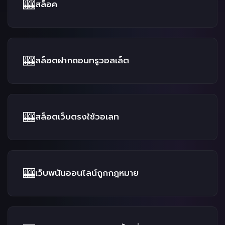
สล็อค
สล็อตฝากถอนทรูวอลเล็ต
สล็อตเว็บตรงใช้วอเลท
เว็บพนันออนไลน์ถูกกฎหมาย