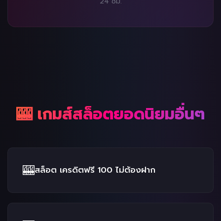
24 ชม.
🎰 เกมส์สล็อตยอดนิยมอื่นๆ
สล็อต เครดิตฟรี 100 ไม่ต้องฝาก