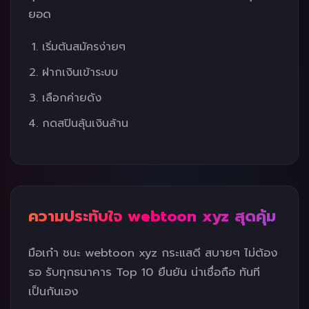
ยอด
เริ่มต้นสมัครง่ายๆ
ฝากเงินเข้าระบบ
เลือกค่ายดัง
กดสปินลุ้นเงินล้าน
ความประทับใจ webtoon xyz สุดคุ้ม
มือเก๋า ชนะ webtoon xyz กระแสดี สบายๆ ไม่ต้อง
รอ รับทุกธนาคาร Top 10 ยืนยัน น่าเชื่อถือ ทันที
เป็นกันเอง