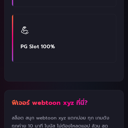
💪
PG Slot 100%
ฟีเจอร์ webtoon xyz ที่นี่?
สล็อต สนุก webtoon xyz แตกบ่อย ทุก เกมดัง
ทุกค่าย 10 นาที โบนัส ไม่ต้องโหลดแอป ล้วน สุด