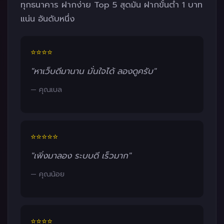
ทุกธนาคาร ฝากง่าย Top 5 สุดมัน ฝากขั้นต่ำ 1 บาท
แน่น อันดับหนึ่ง
⭐⭐⭐⭐
"หาเว็บดีมานาน มั่นใจได้ ลองดูครับ"
— คุณเบล
⭐⭐⭐⭐⭐
"เพิ่งมาลอง ระบบดี เร็วมาก"
— คุณน้อย
⭐⭐⭐⭐