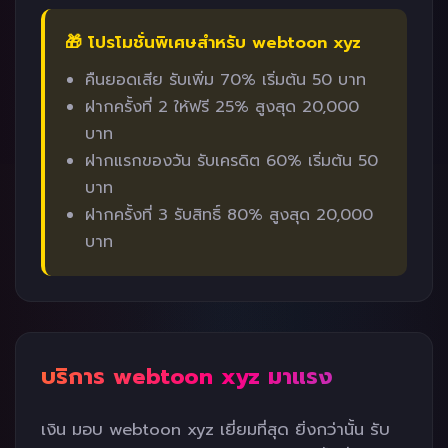
🎁 โปรโมชั่นพิเศษสำหรับ webtoon xyz
คืนยอดเสีย รับเพิ่ม 70% เริ่มต้น 50 บาท
ฝากครั้งที่ 2 ให้ฟรี 25% สูงสุด 20,000
บาท
ฝากแรกของวัน รับเครดิต 60% เริ่มต้น 50
บาท
ฝากครั้งที่ 3 รับสิทธิ์ 80% สูงสุด 20,000
บาท
บริการ webtoon xyz มาแรง
เงิน มอบ webtoon xyz เยี่ยมที่สุด ยิ่งกว่านั้น รับ