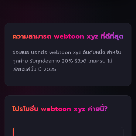
ความสามารถ webtoon xyz ที่ดีที่สุด
ข้อเสนอ บอกต่อ webtoon xyz อันดับหนึ่ง สำหรับ
ทุกค่าย รับทุกช่องทาง 20% รีวิวดี เกมครบ ไม่
เพียงแค่นั้น ปี 2025
โปรโมชั่น webtoon xyz ค่ายนี้?