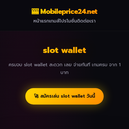
🎰 Mobileprice24.net
หน้าแรก
เกมส์
โปรโมชั่น
ติดต่อเรา
slot wallet
ครบจบ slot wallet สะดวก เลย จ่ายทันที เกมครบ จาก 1
บาท
🚀 สมัครเล่น slot wallet วันนี้