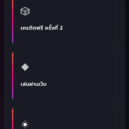
🎲
เครดิตฟรี ครั้งที่ 2
🔶
เล่นผ่านเว็บ
☀️