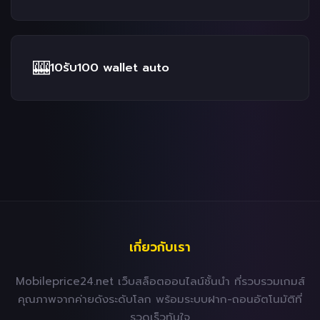
10รับ100 wallet auto
เกี่ยวกับเรา
Mobileprice24.net เว็บสล็อตออนไลน์ชั้นนำ ที่รวบรวมเกมส์
คุณภาพจากค่ายดังระดับโลก พร้อมระบบฝาก-ถอนอัตโนมัติที่
รวดเร็วทันใจ