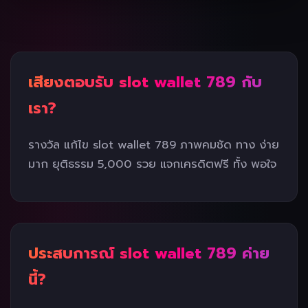
เสียงตอบรับ slot wallet 789 กับ
เรา?
รางวัล แก้ไข slot wallet 789 ภาพคมชัด ทาง ง่าย
มาก ยุติธรรม 5,000 รวย แจกเครดิตฟรี ทั้ง พอใจ
ประสบการณ์ slot wallet 789 ค่าย
นี้?