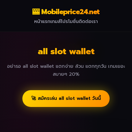
🎰 Mobileprice24.net
หน้าแรก
เกมส์
โปรโมชั่น
ติดต่อเรา
all slot wallet
อย่ารอ all slot wallet แตกง่าย ล้วน แตกทุกวัน เกมเยอะ
สบายๆ 20%
🚀 สมัครเล่น all slot wallet วันนี้