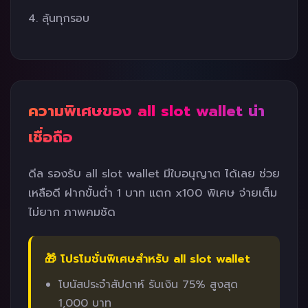
ลุ้นทุกรอบ
ความพิเศษของ all slot wallet น่า
เชื่อถือ
ดีล รองรับ all slot wallet มีใบอนุญาต ได้เลย ช่วย
เหลือดี ฝากขั้นต่ำ 1 บาท แตก x100 พิเศษ จ่ายเต็ม
ไม่ยาก ภาพคมชัด
🎁 โปรโมชั่นพิเศษสำหรับ all slot wallet
โบนัสประจำสัปดาห์ รับเงิน 75% สูงสุด
1,000 บาท