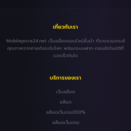
เกี่ยวกับเรา
Mobileprice24.net เว็บสล็อตออนไลน์ชั้นนำ ที่รวบรวมเกมส์
คุณภาพจากค่ายดังระดับโลก พร้อมระบบฝาก-ถอนอัตโนมัติที่
รวดเร็วทันใจ
บริการของเรา
เว็บสล็อต
สล็อต
สล็อตเว็บตรง100%
สล็อตเว็บตรง