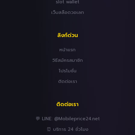
slot wallet
เว็บสล็อตวอเลท
ลิงก์ด่วน
หน้าแรก
วิธีสมัครสมาชิก
โปรโมชั่น
ติดต่อเรา
ติดต่อเรา
💬 LINE: @Mobileprice24.net
⏰ บริการ 24 ชั่วโมง