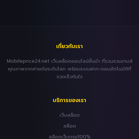
เกี่ยวกับเรา
Mobileprice24.net เว็บสล็อตออนไลน์ชั้นนำ ที่รวบรวมเกมส์
คุณภาพจากค่ายดังระดับโลก พร้อมระบบฝาก-ถอนอัตโนมัติที่
รวดเร็วทันใจ
บริการของเรา
เว็บสล็อต
สล็อต
สล็อตเว็บตรง100%