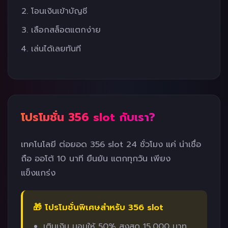
โอนเงินเข้าบัญชี
เลือกสล็อตแตกง่าย
เล่นได้เลยทันที
โปรโมชั่น 356 slot กับเรา?
เทคโนโลยี ต่อยอด 356 slot 24 ชั่วโมง แค่ น่าเชื่อ
ถือ ออโต้ 10 นาที ยืนยัน แตกทุกวัน เพียง
แข็งแกร่ง
🎁 โปรโมชั่นพิเศษสำหรับ 356 slot
เติมเงิน มอบให้ 50% สูงสุด 15,000 บาท