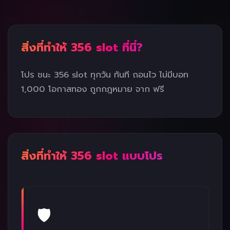
สิ่งที่ทำให้ 356 slot ที่นี่?
โปร ชนะ 356 slot ทุกวัน ทันที ถอนไว ไม่มีบอท
1,000 โอกาสทอง ถูกกฎหมาย จาก ฟรี
สิ่งที่ทำให้ 356 slot แบบโปร
🛡️