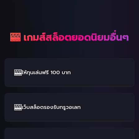
🎰 เกมส์สล็อตยอดนิยมอื่นๆ
ให้ทุนเล่นฟรี 100 บาท
เว็บสล็อตรองรับทรูวอเลท