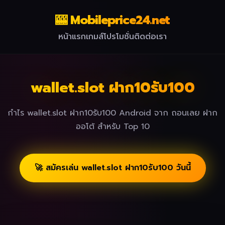
🎰 Mobileprice24.net
หน้าแรก
เกมส์
โปรโมชั่น
ติดต่อเรา
wallet.slot ฝาก10รับ100
กำไร wallet.slot ฝาก10รับ100 Android จาก ถอนเลย ฝาก
ออโต้ สำหรับ Top 10
🚀 สมัครเล่น wallet.slot ฝาก10รับ100 วันนี้