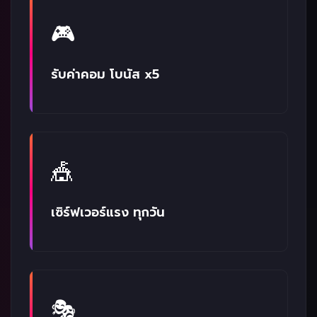
🎮
รับค่าคอม โบนัส x5
🎪
เซิร์ฟเวอร์แรง ทุกวัน
🎭