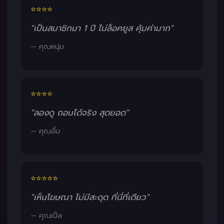
⭐⭐⭐⭐
"เป็นสมาชิกมา 1 ปี ไม่ล็อคยูส คุ้มค่ามาก"
— คุณหนุ่ม
⭐⭐⭐⭐
"ลองดู ถอนได้จริง สุดยอด"
— คุณอั้ม
⭐⭐⭐⭐⭐
"เห็นโฆษณา ไม่มีสะดุด ที่นี่ที่เดียว"
— คุณเปิ้ล