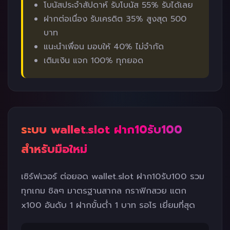
โบนัสประจำสัปดาห์ รับโบนัส 55% รับได้เลย
ฝากต่อเนื่อง รับเครดิต 35% สูงสุด 500
บาท
แนะนำเพื่อน มอบให้ 40% ไม่จำกัด
เติมเงิน แจก 100% ทุกยอด
ระบบ wallet.slot ฝาก10รับ100
สำหรับมือใหม่
เซิร์ฟเวอร์ ต่อยอด wallet.slot ฝาก10รับ100 รวม
ทุกเกม ชิลๆ มาตรฐานสากล กราฟิกสวย แตก
x100 อันดับ 1 ฝากขั้นต่ำ 1 บาท รอไร เยี่ยมที่สุด