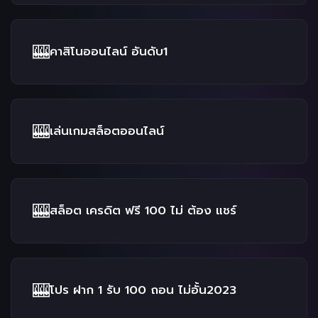
คาสิโนออนไลน์ อันดับ1
เล่นเกมสล็อตออนไลน์
สล็อต เครดิต ฟรี 100 ไม่ ต้อง แชร์
โปร ฝาก 1 รับ 100 ถอน ไม่อั้น2023