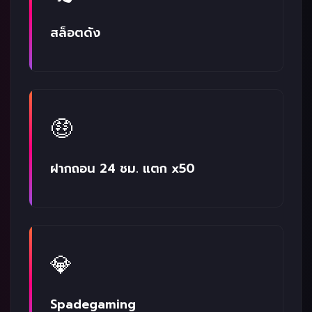
สล็อตดัง
🤑
ฝากถอน 24 ชม. แตก x50
💎
Spadegaming