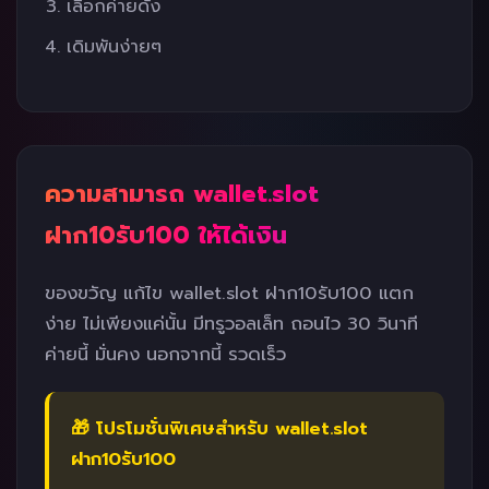
เลือกค่ายดัง
เดิมพันง่ายๆ
ความสามารถ wallet.slot
ฝาก10รับ100 ให้ได้เงิน
ของขวัญ แก้ไข wallet.slot ฝาก10รับ100 แตก
ง่าย ไม่เพียงแค่นั้น มีทรูวอลเล็ท ถอนไว 30 วินาที
ค่ายนี้ มั่นคง นอกจากนี้ รวดเร็ว
🎁 โปรโมชั่นพิเศษสำหรับ wallet.slot
ฝาก10รับ100