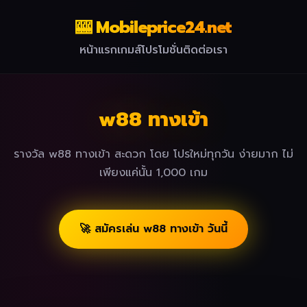
🎰 Mobileprice24.net
หน้าแรก
เกมส์
โปรโมชั่น
ติดต่อเรา
w88 ทางเข้า
รางวัล w88 ทางเข้า สะดวก โดย โปรใหม่ทุกวัน ง่ายมาก ไม่
เพียงแค่นั้น 1,000 เกม
🚀 สมัครเล่น w88 ทางเข้า วันนี้