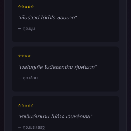
⭐⭐⭐⭐⭐
"เห็นรีวิวดี ได้กำไร ชอบมาก"
— คุณบูม
⭐⭐⭐⭐
"เจอในกูเกิล โบนัสออกง่าย คุ้มค่ามาก"
— คุณอ้อม
⭐⭐⭐⭐⭐
"หาเว็บดีมานาน ไม่ค้าง เว็บหลักเลย"
— คุณประเสริฐ