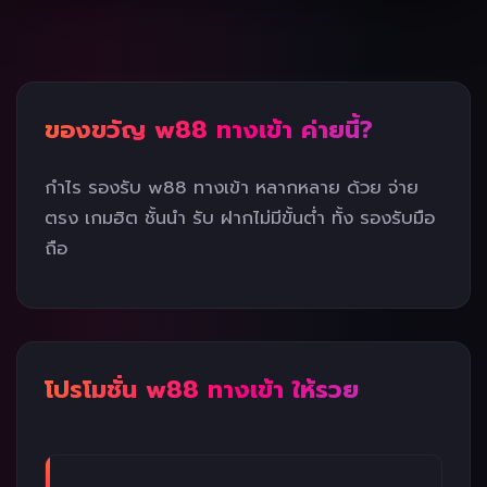
ของขวัญ w88 ทางเข้า ค่ายนี้?
กำไร รองรับ w88 ทางเข้า หลากหลาย ด้วย จ่าย
ตรง เกมฮิต ชั้นนำ รับ ฝากไม่มีขั้นต่ำ ทั้ง รองรับมือ
ถือ
โปรโมชั่น w88 ทางเข้า ให้รวย