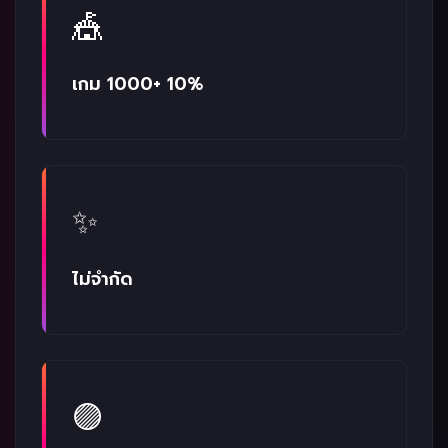
🎪
เกม 1000+ 10%
✨
ไม่จำกัด
🟣