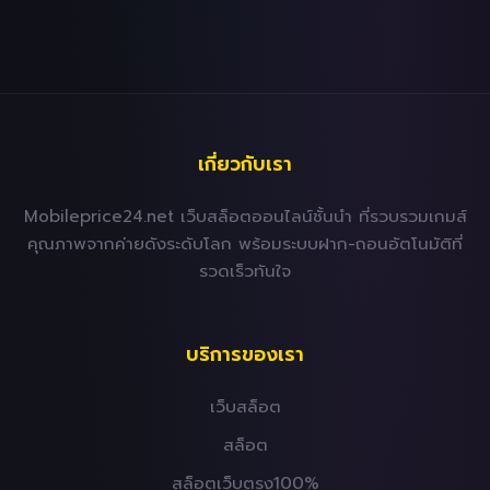
เกี่ยวกับเรา
Mobileprice24.net เว็บสล็อตออนไลน์ชั้นนำ ที่รวบรวมเกมส์
คุณภาพจากค่ายดังระดับโลก พร้อมระบบฝาก-ถอนอัตโนมัติที่
รวดเร็วทันใจ
บริการของเรา
เว็บสล็อต
สล็อต
สล็อตเว็บตรง100%