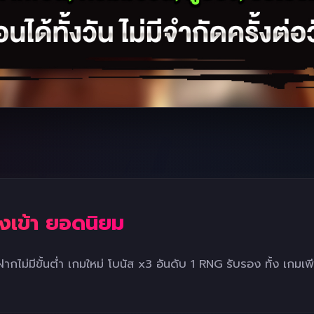
งเข้า ยอดนิยม
น ฝากไม่มีขั้นต่ำ เกมใหม่ โบนัส x3 อันดับ 1 RNG รับรอง ทั้ง เกมเ