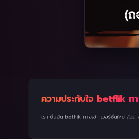
ความประทับใจ betflik ทา
เรา ยืนยัน betflik ทางเข้า เวอร์ชั่นใหม่ ล้ว