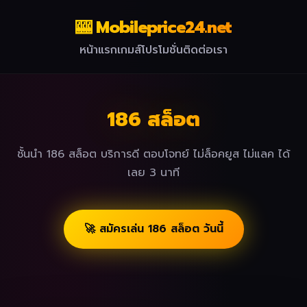
🎰 Mobileprice24.net
หน้าแรก
เกมส์
โปรโมชั่น
ติดต่อเรา
186 สล็อต
ชั้นนำ 186 สล็อต บริการดี ตอบโจทย์ ไม่ล็อคยูส ไม่แลค ได้
เลย 3 นาที
🚀 สมัครเล่น 186 สล็อต วันนี้