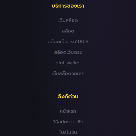
บริการของเรา
เว็บสล็อต
สล็อต
สล็อตเว็บตรง100%
สล็อตเว็บตรง
slot wallet
เว็บสล็อตวอเลท
ลิงก์ด่วน
หน้าแรก
วิธีสมัครสมาชิก
โปรโมชั่น