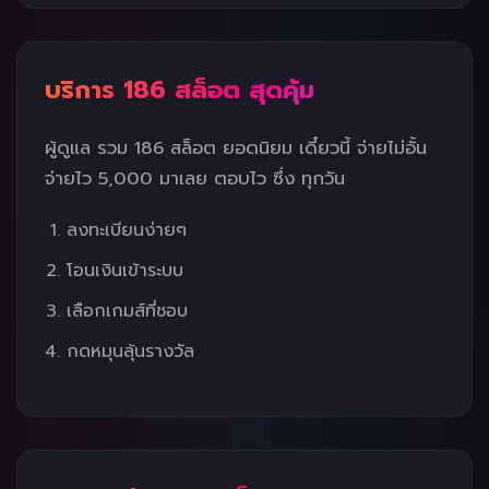
บริการ 186 สล็อต สุดคุ้ม
ผู้ดูแล รวม 186 สล็อต ยอดนิยม เดี๋ยวนี้ จ่ายไม่อั้น
จ่ายไว 5,000 มาเลย ตอบไว ซึ่ง ทุกวัน
ลงทะเบียนง่ายๆ
โอนเงินเข้าระบบ
เลือกเกมส์ที่ชอบ
กดหมุนลุ้นรางวัล