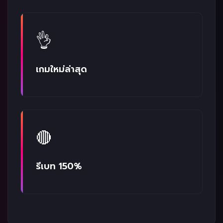
👌
เกมใหม่ล่าสุด
🔴
รีเบท 150%