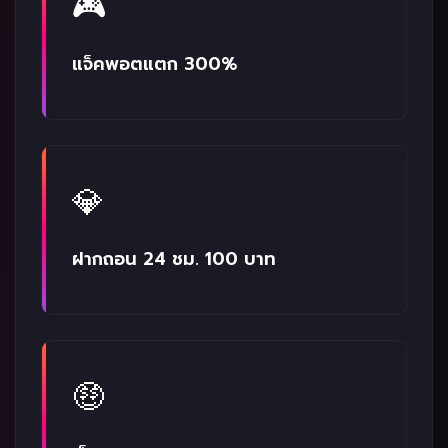
🎮
แจ็คพอตแตก 300%
💎
ฝากถอน 24 ชม. 100 บาท
🤑