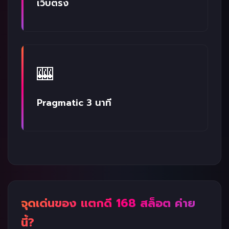
เว็บตรง
🎰
Pragmatic 3 นาที
จุดเด่นของ แตกดี 168 สล็อต ค่าย
นี้?