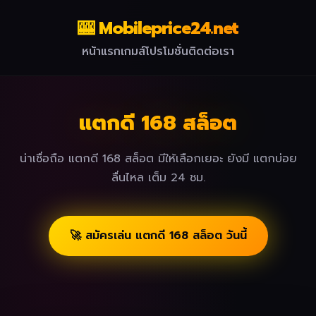
🎰 Mobileprice24.net
หน้าแรก
เกมส์
โปรโมชั่น
ติดต่อเรา
แตกดี 168 สล็อต
น่าเชื่อถือ แตกดี 168 สล็อต มีให้เลือกเยอะ ยังมี แตกบ่อย
ลื่นไหล เต็ม 24 ชม.
🚀 สมัครเล่น แตกดี 168 สล็อต วันนี้