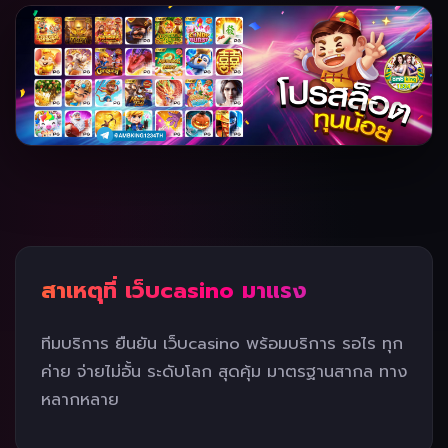
สาเหตุที่ เว็บcasino มาแรง
ทีมบริการ ยืนยัน เว็บcasino พร้อมบริการ รอไร ทุก
ค่าย จ่ายไม่อั้น ระดับโลก สุดคุ้ม มาตรฐานสากล ทาง
หลากหลาย