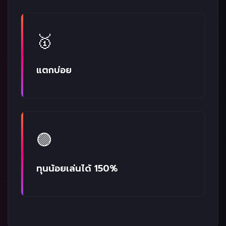
🥇
แตกบ่อย
🟣
ทุนน้อยเล่นได้ 150%