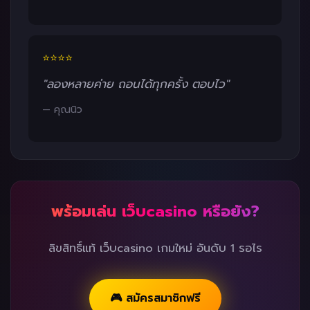
⭐⭐⭐⭐
"ลองหลายค่าย ถอนได้ทุกครั้ง ตอบไว"
— คุณนิว
พร้อมเล่น เว็บcasino หรือยัง?
ลิขสิทธิ์แท้ เว็บcasino เกมใหม่ อันดับ 1 รอไร
🎮 สมัครสมาชิกฟรี