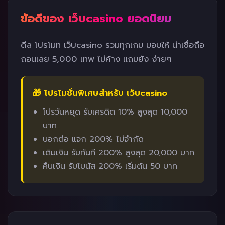
ข้อดีของ เว็บcasino ยอดนิยม
ดีล โปรโมท เว็บcasino รวมทุกเกม มอบให้ น่าเชื่อถือ
ถอนเลย 5,000 เทพ ไม่ค้าง แถมยัง ง่ายๆ
🎁 โปรโมชั่นพิเศษสำหรับ เว็บcasino
โปรวันหยุด รับเครดิต 10% สูงสุด 10,000
บาท
บอกต่อ แจก 200% ไม่จำกัด
เติมเงิน รับทันที 200% สูงสุด 20,000 บาท
คืนเงิน รับโบนัส 200% เริ่มต้น 50 บาท