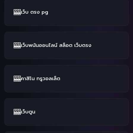
เว็บ ตรง pg
เว็บพนันออนไลน์ สล็อต เว็บตรง
คาสิโน ทรูวอลเล็ต
เว็บตูน