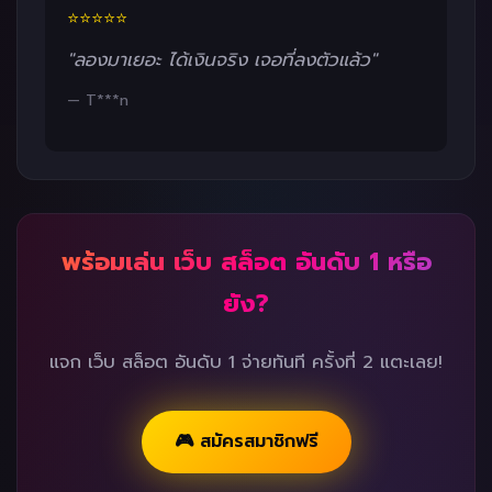
⭐⭐⭐⭐⭐
"ลองมาเยอะ ได้เงินจริง เจอที่ลงตัวแล้ว"
— T***n
พร้อมเล่น เว็บ สล็อต อันดับ 1 หรือ
ยัง?
แจก เว็บ สล็อต อันดับ 1 จ่ายทันที ครั้งที่ 2 แตะเลย!
🎮 สมัครสมาชิกฟรี