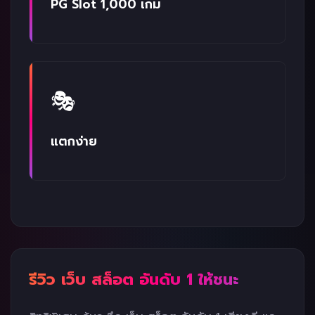
PG Slot 1,000 เกม
🎭
แตกง่าย
รีวิว เว็บ สล็อต อันดับ 1 ให้ชนะ