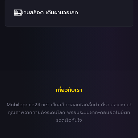
เกมสล็อต เติมผ่านวอเลท
เกี่ยวกับเรา
Mobileprice24.net เว็บสล็อตออนไลน์ชั้นนำ ที่รวบรวมเกมส์
คุณภาพจากค่ายดังระดับโลก พร้อมระบบฝาก-ถอนอัตโนมัติที่
รวดเร็วทันใจ