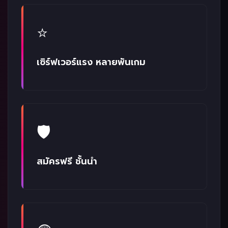
⭐
เซิร์ฟเวอร์แรง หลายพันเกม
🛡️
สมัครฟรี ชั้นนำ