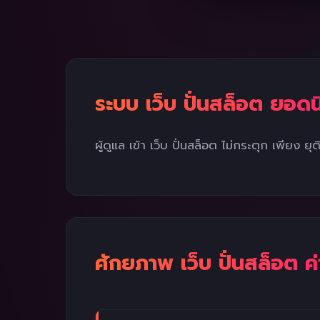
ระบบ เว็บ ปั่นสล็อต ยอด
ผู้ดูแล เข้า เว็บ ปั่นสล็อต ไม่กระตุก เพียง
ศักยภาพ เว็บ ปั่นสล็อต ค่