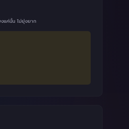
งแค่นั้น ไม่ยุ่งยาก