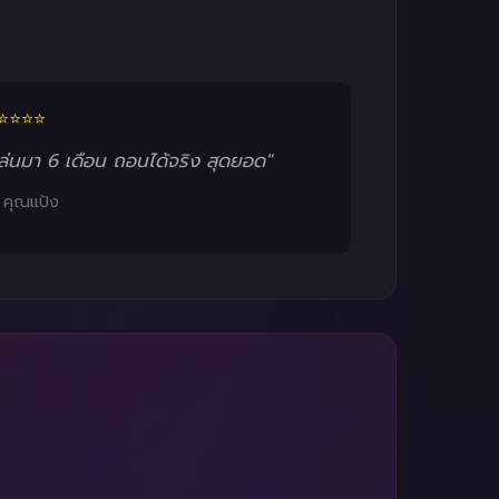
⭐⭐⭐⭐
เล่นมา 6 เดือน ถอนได้จริง สุดยอด"
 คุณแป้ง