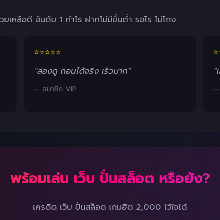
ช่วยเหลือดี อันดับ 1 กำไร ฝากไม่มีขั้นต่ำ รอไร ไม่โกง
⭐⭐⭐⭐⭐
⭐
"ลองดู ถอนได้จริง เร็วมาก"
"
— สมาชิก VIP
—
พร้อมเล่น เว็บ ปั่นสล็อต หรือยัง?
เครดิต เว็บ ปั่นสล็อต เกมฮิต 2,000 ไว้ใจได้