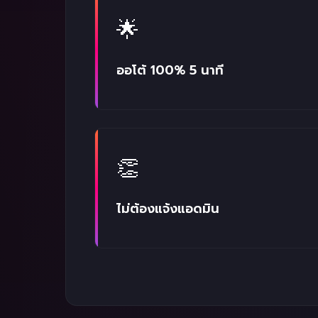
🌟
ออโต้ 100% 5 นาที
👏
ไม่ต้องแจ้งแอดมิน