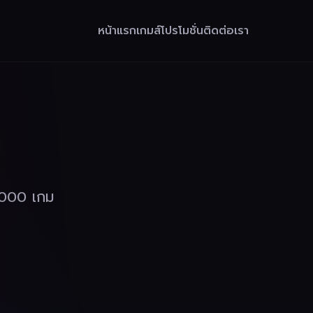
หน้าแรก
เกมส์
โปรโมชั่น
ติดต่อเรา
1,000 เกม