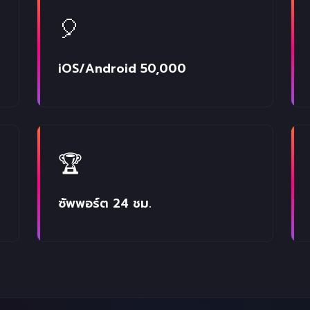
🎈
iOS/Android 50,000
🏆
ซัพพอร์ต 24 ชม.