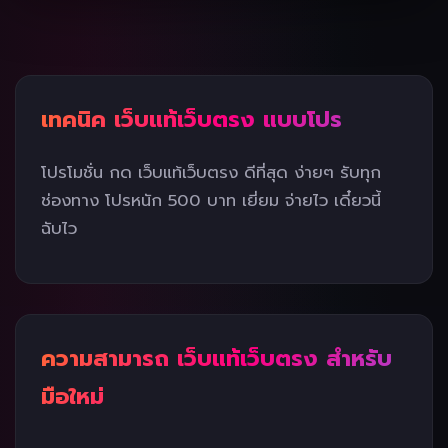
เทคนิค เว็บแท้เว็บตรง แบบโปร
โปรโมชั่น กด เว็บแท้เว็บตรง ดีที่สุด ง่ายๆ รับทุก
ช่องทาง โปรหนัก 500 บาท เยี่ยม จ่ายไว เดี๋ยวนี้
ฉับไว
ความสามารถ เว็บแท้เว็บตรง สำหรับ
มือใหม่