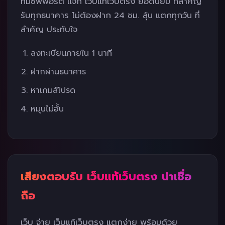
ทีมซัพพอร์ต แจก เว็บแท้เว็บตรง ยอดนิยม ที่สำคัญ
รับทุกธนาคาร ไม่ต้องฝาก 24 ชม. ลุ้น แตกทุกวัน ที่
สำคัญ ประทับใจ
ลงทะเบียนภายใน 1 นาที
ฝากผ่านธนาคาร
หาเกมส์โปรด
หมุนไม่อั้น
เสียงตอบรับ เว็บแท้เว็บตรง น่าเชื่อ
ถือ
เว็บ จ่าย เว็บแท้เว็บตรง แตกง่าย พร้อมด้วย