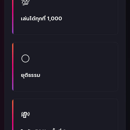
💯
เล่นได้ทุกที่ 1,000
⚪
ยุติธรรม
💸