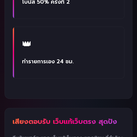
โบนัส 50% ครั้งที่ 2
👑
ทำรายการเอง 24 ชม.
เสียงตอบรับ เว็บแท้เว็บตรง สุดปัง