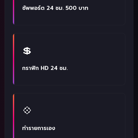
ซัพพอร์ต 24 ชม. 500 บาท
💲
กราฟิก HD 24 ชม.
💠
ทำรายการเอง