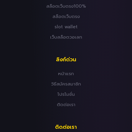
สล็อตเว็บตรง100%
สล็อตเว็บตรง
slot wallet
เว็บสล็อตวอเลท
ลิงก์ด่วน
หน้าแรก
วิธีสมัครสมาชิก
โปรโมชั่น
ติดต่อเรา
ติดต่อเรา