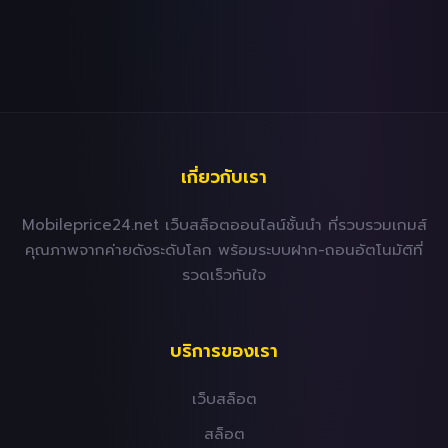
เกี่ยวกับเรา
Mobileprice24.net เว็บสล็อตออนไลน์ชั้นนำ ที่รวบรวมเกมส์
คุณภาพจากค่ายดังระดับโลก พร้อมระบบฝาก-ถอนอัตโนมัติที่
รวดเร็วทันใจ
บริการของเรา
เว็บสล็อต
สล็อต