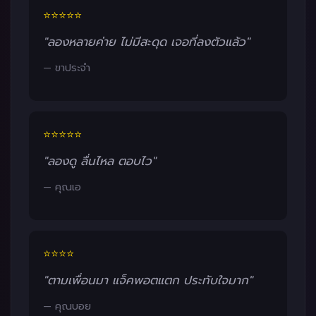
⭐⭐⭐⭐⭐
"ลองหลายค่าย ไม่มีสะดุด เจอที่ลงตัวแล้ว"
— ขาประจำ
⭐⭐⭐⭐⭐
"ลองดู ลื่นไหล ตอบไว"
— คุณเอ
⭐⭐⭐⭐
"ตามเพื่อนมา แจ็คพอตแตก ประทับใจมาก"
— คุณบอย