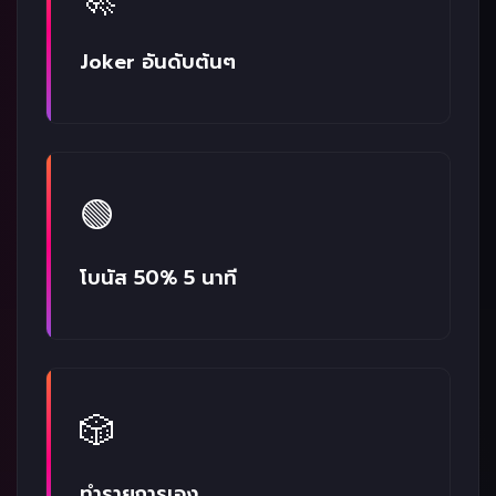
Joker อันดับต้นๆ
🟢
โบนัส 50% 5 นาที
🎲
ทำรายการเอง