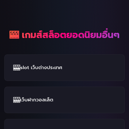
🎰 เกมส์สล็อตยอดนิยมอื่นๆ
slot เว็บต่างประเทศ
เว็บฝากวอลเล็ต