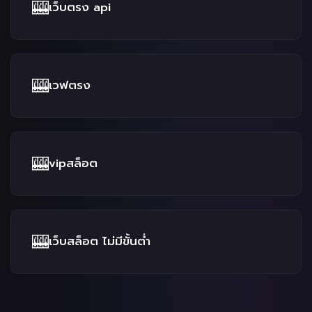
เว็บตรง api
เวฟตรง
vipสล็อต
เว็บสล็อต ไม่มีขั้นต่ำ