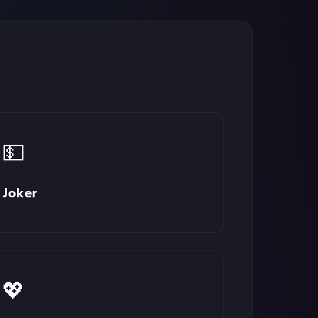
💵
Joker
💖