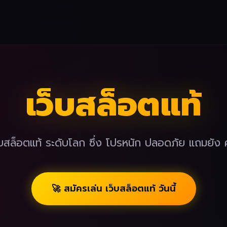
เว็บสล็อตแท้
็บสล็อตแท้ ระดับโลก ซึ่ง โปรหนัก ปลอดภัย แถมยัง คร
🚀 สมัครเล่น เว็บสล็อตแท้ วันนี้