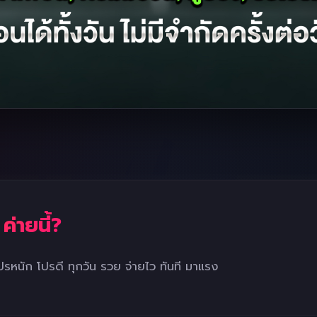
ค่ายนี้?
ปรหนัก โปรดี ทุกวัน รวย จ่ายไว ทันที มาแรง