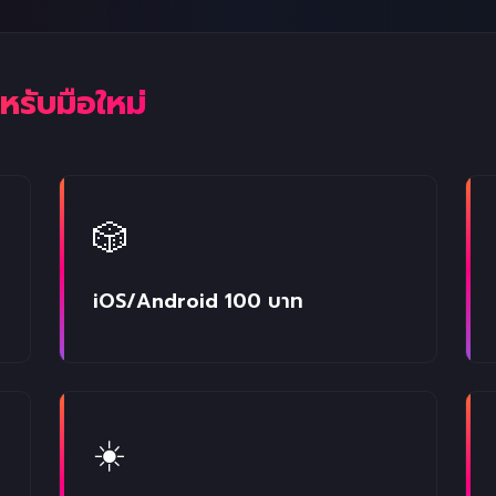
หรับมือใหม่
🎲
iOS/Android 100 บาท
☀️