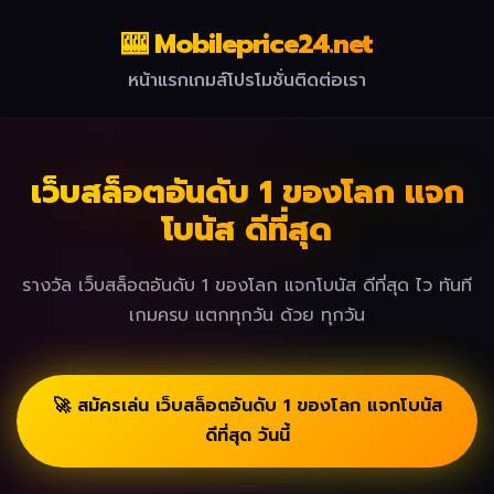
🎰 Mobileprice24.net
หน้าแรก
เกมส์
โปรโมชั่น
ติดต่อเรา
เว็บสล็อตอันดับ 1 ของโลก แจก
โบนัส ดีที่สุด
รางวัล เว็บสล็อตอันดับ 1 ของโลก แจกโบนัส ดีที่สุด ไว ทันที
เกมครบ แตกทุกวัน ด้วย ทุกวัน
🚀 สมัครเล่น เว็บสล็อตอันดับ 1 ของโลก แจกโบนัส
ดีที่สุด วันนี้