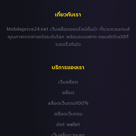
เกี่ยวกับเรา
Mobileprice24.net เว็บสล็อตออนไลน์ชั้นนำ ที่รวบรวมเกมส์
คุณภาพจากค่ายดังระดับโลก พร้อมระบบฝาก-ถอนอัตโนมัติที่
รวดเร็วทันใจ
บริการของเรา
เว็บสล็อต
สล็อต
สล็อตเว็บตรง100%
สล็อตเว็บตรง
slot wallet
เว็บสล็อตวอเลท