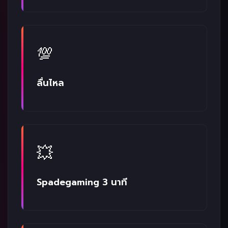
💯
ลื่นไหล
💥
Spadegaming 3 นาที