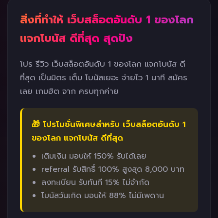
สิ่งที่ทำให้ เว็บสล็อตอันดับ 1 ของโลก
แจกโบนัส ดีที่สุด สุดปัง
โปร รีวิว เว็บสล็อตอันดับ 1 ของโลก แจกโบนัส ดี
ที่สุด เป็นมิตร เต็ม โบนัสเยอะ จ่ายไว 1 นาที สมัคร
เลย เกมฮิต จาก ครบทุกค่าย
🎁 โปรโมชั่นพิเศษสำหรับ เว็บสล็อตอันดับ 1
ของโลก แจกโบนัส ดีที่สุด
เติมเงิน มอบให้ 150% รับได้เลย
referral รับสิทธิ์ 100% สูงสุด 8,000 บาท
ลงทะเบียน รับทันที 15% ไม่จำกัด
โบนัสวันเกิด มอบให้ 88% ไม่มีเพดาน