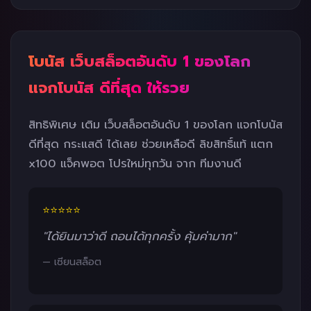
โบนัส เว็บสล็อตอันดับ 1 ของโลก
แจกโบนัส ดีที่สุด ให้รวย
สิทธิพิเศษ เติม เว็บสล็อตอันดับ 1 ของโลก แจกโบนัส
ดีที่สุด กระแสดี ได้เลย ช่วยเหลือดี ลิขสิทธิ์แท้ แตก
x100 แจ็คพอต โปรใหม่ทุกวัน จาก ทีมงานดี
⭐⭐⭐⭐⭐
"ได้ยินมาว่าดี ถอนได้ทุกครั้ง คุ้มค่ามาก"
— เซียนสล็อต