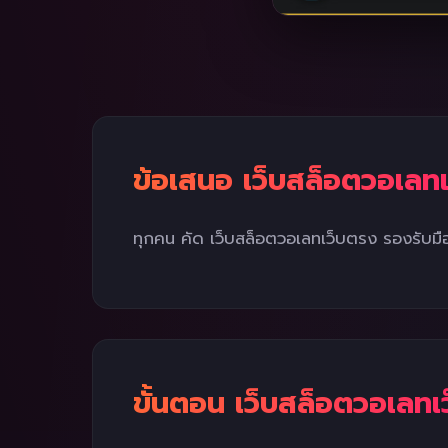
ข้อเสนอ เว็บสล็อตวอเลท
ทุกคน คัด เว็บสล็อตวอเลทเว็บตรง รองรับมือถ
ขั้นตอน เว็บสล็อตวอเลทเ