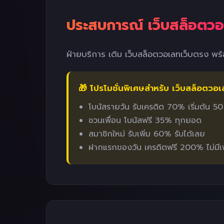
ประสบการณ์ เว็บสล็อตว
ฝ่ายบริการ เติม เว็บสล็อตวอเลทเว็บตรง พร้อ
🎁 โปรโมชั่นพิเศษสำหรับ เว็บสล็อตวอ
โบนัสรายวัน รับเครดิต 70% เริ่มต้น 5
ชวนเพื่อน โบนัสฟรี 35% ทุกยอด
สมาชิกใหม่ รับเพิ่ม 60% รับได้เลย
ฝากแรกของวัน เครดิตฟรี 200% ไม่มี