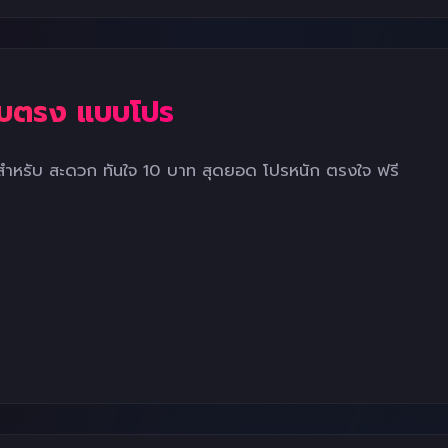
ว็บตรง แบบโปร
ัน สำหรับ สะดวก ทันใจ 10 บาท สุดยอด โปรหนัก ตรงใจ ฟรี