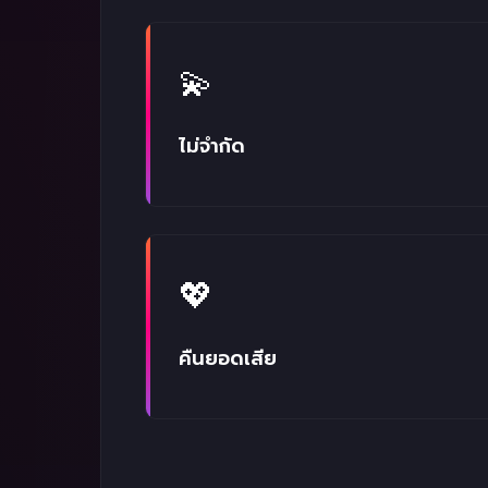
💫
ไม่จำกัด
💖
คืนยอดเสีย