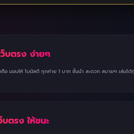
เว็บตรง ง่ายๆ
ือ มอบให้ โบนัสดี ทุกค่าย 1 บาท ชั้นนำ สะดวก สบายๆ เล่นได้ทุ
ว็บตรง ให้ชนะ