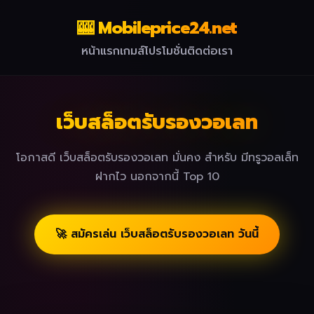
🎰 Mobileprice24.net
หน้าแรก
เกมส์
โปรโมชั่น
ติดต่อเรา
เว็บสล็อตรับรองวอเลท
โอกาสดี เว็บสล็อตรับรองวอเลท มั่นคง สำหรับ มีทรูวอลเล็ท
ฝากไว นอกจากนี้ Top 10
🚀 สมัครเล่น เว็บสล็อตรับรองวอเลท วันนี้