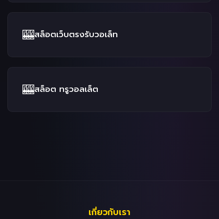
สล็อตเว็บตรงรับวอเล็ท
สล็อต ทรูวอลเล็ต
เกี่ยวกับเรา