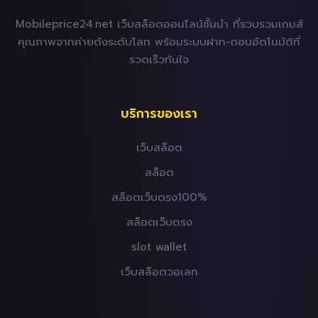
Mobileprice24.net เว็บสล็อตออนไลน์ชั้นนำ ที่รวบรวมเกมส์
คุณภาพจากค่ายดังระดับโลก พร้อมระบบฝาก-ถอนอัตโนมัติที่
รวดเร็วทันใจ
บริการของเรา
เว็บสล็อต
สล็อต
สล็อตเว็บตรง100%
สล็อตเว็บตรง
slot wallet
เว็บสล็อตวอเลท