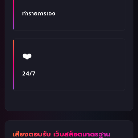
ทำรายการเอง
❤️
24/7
เสียงตอบรับ เว็บสล็อตมาตรฐาน