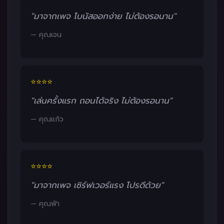
"มาจากเพจ โบนัสออกง่าย ไม่ต้องรอนาน"
— คุณเจน
⭐⭐⭐⭐
"เล่นครั้งแรก ถอนได้จริง ไม่ต้องรอนาน"
— คุณแก้ว
⭐⭐⭐⭐
"มาจากเพจ เซิร์ฟเวอร์แรง โปรดีด้วย"
— คุณฟ้า