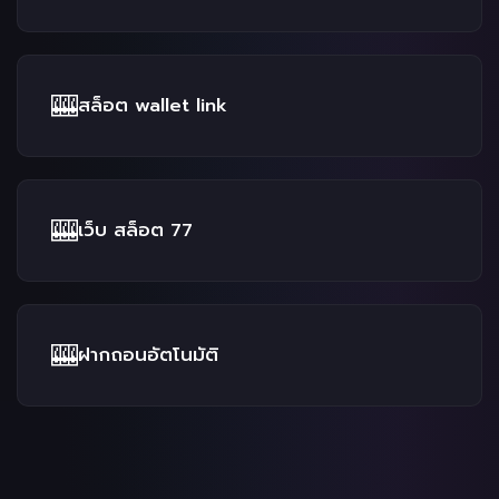
สล็อต wallet link
เว็บ สล็อต 77
ฝากถอนอัตโนมัติ