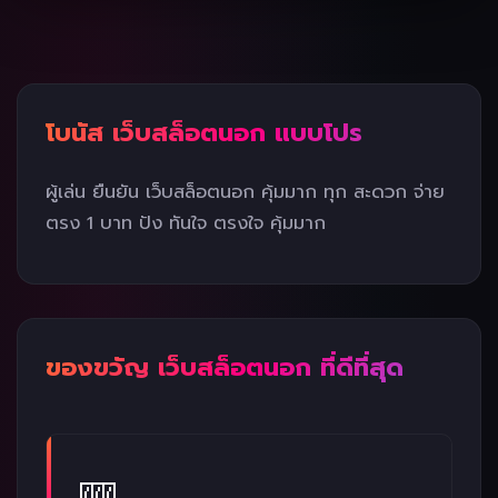
โบนัส เว็บสล็อตนอก แบบโปร
ผู้เล่น ยืนยัน เว็บสล็อตนอก คุ้มมาก ทุก สะดวก จ่าย
ตรง 1 บาท ปัง ทันใจ ตรงใจ คุ้มมาก
ของขวัญ เว็บสล็อตนอก ที่ดีที่สุด
🎰