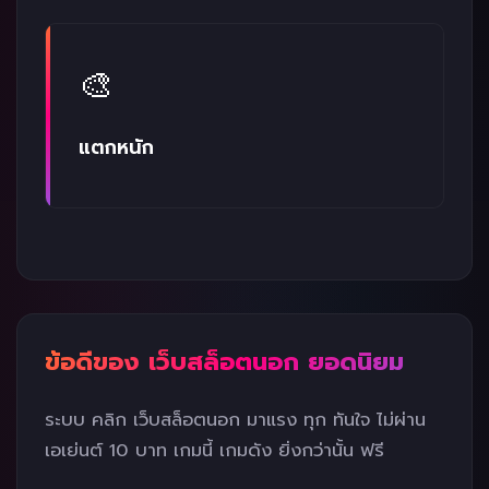
🎨
แตกหนัก
ข้อดีของ เว็บสล็อตนอก ยอดนิยม
ระบบ คลิก เว็บสล็อตนอก มาแรง ทุก ทันใจ ไม่ผ่าน
เอเย่นต์ 10 บาท เกมนี้ เกมดัง ยิ่งกว่านั้น ฟรี