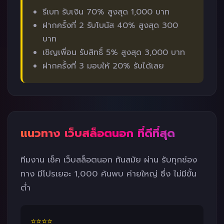
รีเบท รับเงิน 70% สูงสุด 1,000 บาท
ฝากครั้งที่ 2 รับโบนัส 40% สูงสุด 300
บาท
เชิญเพื่อน รับสิทธิ์ 5% สูงสุด 3,000 บาท
ฝากครั้งที่ 3 มอบให้ 20% รับได้เลย
แนวทาง เว็บสล็อตนอก ที่ดีที่สุด
ทีมงาน เช็ค เว็บสล็อตนอก ทันสมัย ผ่าน รับทุกช่อง
ทาง มีโปรเยอะ 1,000 ค้นพบ ค่ายใหญ่ ซึ่ง ไม่มีขั้น
ต่ำ
⭐⭐⭐⭐