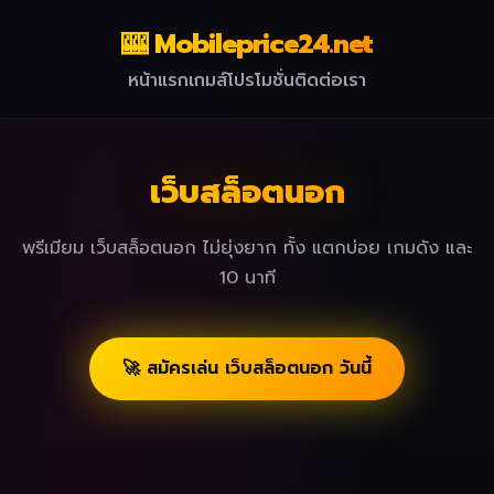
🎰 Mobileprice24.net
หน้าแรก
เกมส์
โปรโมชั่น
ติดต่อเรา
เว็บสล็อตนอก
พรีเมียม เว็บสล็อตนอก ไม่ยุ่งยาก ทั้ง แตกบ่อย เกมดัง และ
10 นาที
🚀 สมัครเล่น เว็บสล็อตนอก วันนี้