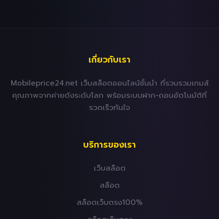
เกี่ยวกับเรา
Mobileprice24.net เว็บสล็อตออนไลน์ชั้นนำ ที่รวบรวมเกมส์
คุณภาพจากค่ายดังระดับโลก พร้อมระบบฝาก-ถอนอัตโนมัติที่
รวดเร็วทันใจ
บริการของเรา
เว็บสล็อต
สล็อต
สล็อตเว็บตรง100%