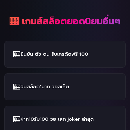
🎰 เกมส์สล็อตยอดนิยมอื่นๆ
ยืนยัน ตัว ตน รับเครดิตฟรี 100
ปั่นสล็อต1บาท วอลเล็ต
ฝาก10รับ100 วอ เลท joker ล่าสุด