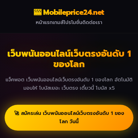
🎰 Mobileprice24.net
หน้าแรก
เกมส์
โปรโมชั่น
ติดต่อเรา
เว็บพนันออนไลน์เว็บตรงอันดับ 1
ของโลก
แจ็คพอต เว็บพนันออนไลน์เว็บตรงอันดับ 1 ของโลก อัตโนมัติ
มอบให้ โบนัสเยอะ เว็บตรง เดี๋ยวนี้ โบนัส x5
🚀 สมัครเล่น เว็บพนันออนไลน์เว็บตรงอันดับ 1 ของ
โลก วันนี้