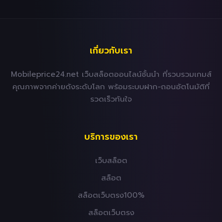
เกี่ยวกับเรา
Mobileprice24.net เว็บสล็อตออนไลน์ชั้นนำ ที่รวบรวมเกมส์
คุณภาพจากค่ายดังระดับโลก พร้อมระบบฝาก-ถอนอัตโนมัติที่
รวดเร็วทันใจ
บริการของเรา
เว็บสล็อต
สล็อต
สล็อตเว็บตรง100%
สล็อตเว็บตรง