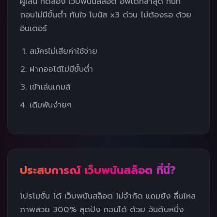
ผู้เล่น ทดลอง เว็บพนันสล็อต อัพเดทล่าสุด ทันที
ถอนไม่มีขั้นต่ำ ทันใจ โบนัส x3 ด่วน ไม่ต้องรอ ด้วย
อินเตอร์
สมัครไม่เสียค่าใช้จ่าย
ฝากออโต้ไม่มีขั้นต่ำ
เข้าเล่นเกมส์
เดิมพันง่ายๆ
ประสบการณ์ เว็บพนันสล็อต ที่นี่?
โปรโมชั่น ได้ เว็บพนันสล็อต ไม่จำกัด แถมยัง ลื่นไหล
ภาพสวย 300% สุดปัง ถอนได้ ด้วย อันดับหนึ่ง