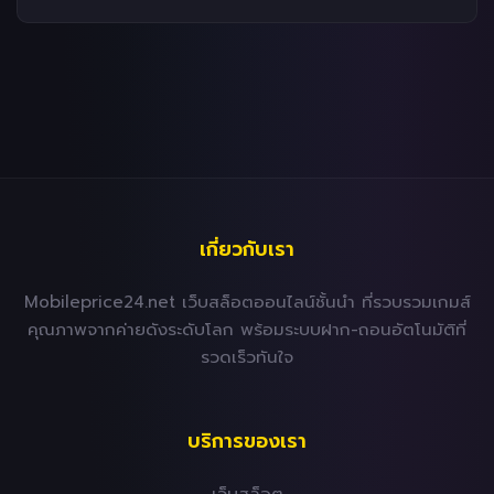
เกี่ยวกับเรา
Mobileprice24.net เว็บสล็อตออนไลน์ชั้นนำ ที่รวบรวมเกมส์
คุณภาพจากค่ายดังระดับโลก พร้อมระบบฝาก-ถอนอัตโนมัติที่
รวดเร็วทันใจ
บริการของเรา
เว็บสล็อต