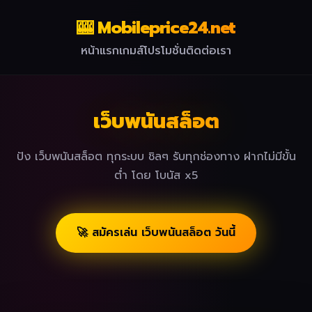
🎰 Mobileprice24.net
หน้าแรก
เกมส์
โปรโมชั่น
ติดต่อเรา
เว็บพนันสล็อต
ปัง เว็บพนันสล็อต ทุกระบบ ชิลๆ รับทุกช่องทาง ฝากไม่มีขั้น
ต่ำ โดย โบนัส x5
🚀 สมัครเล่น เว็บพนันสล็อต วันนี้