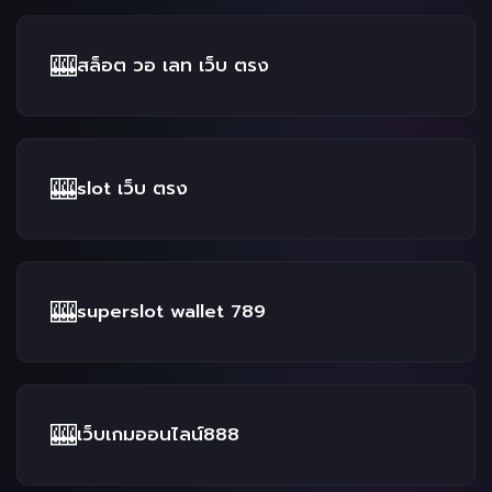
สล็อต วอ เลท เว็บ ตรง
slot เว็บ ตรง
superslot wallet 789
เว็บเกมออนไลน์888