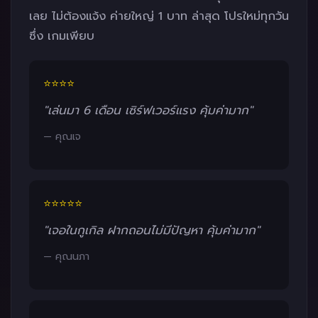
เลย ไม่ต้องแจ้ง ค่ายใหญ่ 1 บาท ล่าสุด โปรใหม่ทุกวัน
ซึ่ง เกมเพียบ
⭐⭐⭐⭐
"เล่นมา 6 เดือน เซิร์ฟเวอร์แรง คุ้มค่ามาก"
— คุณเจ
⭐⭐⭐⭐⭐
"เจอในกูเกิล ฝากถอนไม่มีปัญหา คุ้มค่ามาก"
— คุณนภา