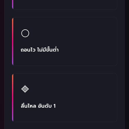
⚪
ถอนไว ไม่มีขั้นต่ำ
🔷
ลื่นไหล อันดับ 1