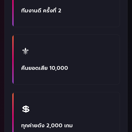
ทีมงานดี ครั้งที่ 2
⚜️
คืนยอดเสีย 10,000
💲
ทุกค่ายดัง 2,000 เกม