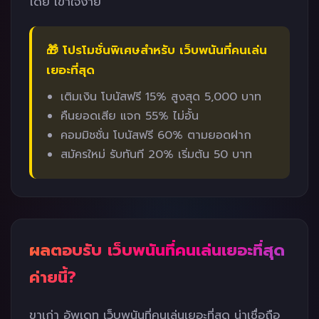
โดย เข้าใจง่าย
🎁 โปรโมชั่นพิเศษสำหรับ เว็บพนันที่คนเล่น
เยอะที่สุด
เติมเงิน โบนัสฟรี 15% สูงสุด 5,000 บาท
คืนยอดเสีย แจก 55% ไม่อั้น
คอมมิชชั่น โบนัสฟรี 60% ตามยอดฝาก
สมัครใหม่ รับทันที 20% เริ่มต้น 50 บาท
ผลตอบรับ เว็บพนันที่คนเล่นเยอะที่สุด
ค่ายนี้?
ขาเก่า อัพเดท เว็บพนันที่คนเล่นเยอะที่สุด น่าเชื่อถือ