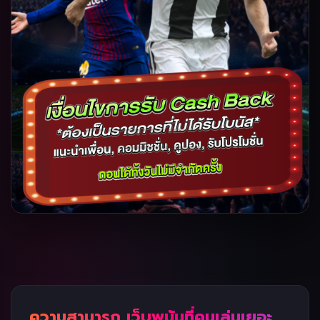
ความสามารถ เว็บพนันที่คนเล่นเยอะ