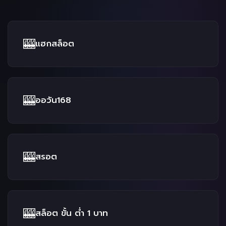
แฮกสล็อต
ออวัน168
สรอต
สล็อต ขั้น ต่ํา 1 บาท