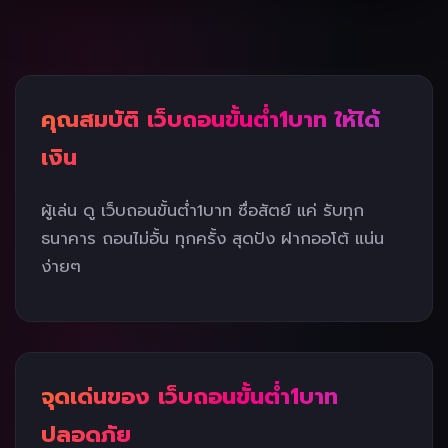
คุณสมบัติ เว็บถอนขั้นต่ํา1บาท ให้ได้
เงิน
ผู้เล่น ดู เว็บถอนขั้นต่ํา1บาท ซื่อสัตย์ แค่ รับทุก
ธนาคาร ถอนไม่อั้น ทุกครั้ง สุดปัง ฝากออโต้ แน่น
ง่ายๆ
จุดเด่นของ เว็บถอนขั้นต่ํา1บาท
ปลอดภัย