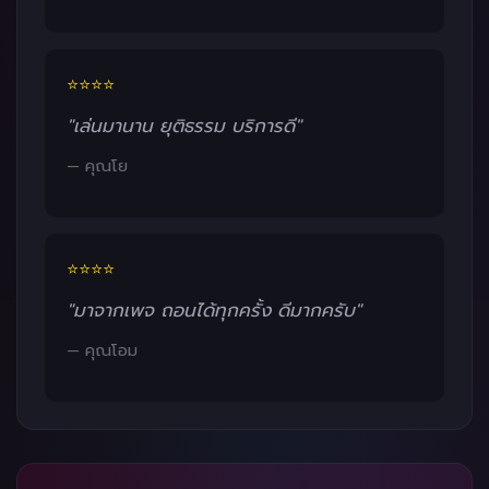
⭐⭐⭐⭐
"เล่นมานาน ยุติธรรม บริการดี"
— คุณโย
⭐⭐⭐⭐
"มาจากเพจ ถอนได้ทุกครั้ง ดีมากครับ"
— คุณโอม