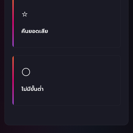
⭐
คืนยอดเสีย
⚪
ไม่มีขั้นต่ำ