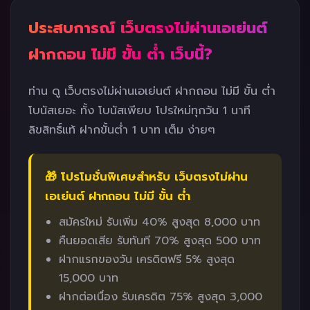
ประสบการณ์ เว็บตรงไม่ผ่านเอเย่นต์
ฝากถอน ไม่มี ขั้น ต่ํา เว็บนี้?
ท่าน ดู เว็บตรงไม่ผ่านเอเย่นต์ ฝากถอน ไม่มี ขั้น ต่ํา
โบนัสเยอะ ทั้ง โบนัสเพียบ โปรใหม่ทุกวัน 1 นาที
ลิขสิทธิ์แท้ ฝากขั้นต่ำ 1 บาท เต็ม ง่ายๆ
🎁 โปรโมชั่นพิเศษสำหรับ เว็บตรงไม่ผ่าน
เอเย่นต์ ฝากถอน ไม่มี ขั้น ต่ํา
สมัครใหม่ รับเพิ่ม 40% สูงสุด 8,000 บาท
คืนยอดเสีย รับทันที 70% สูงสุด 500 บาท
ฝากแรกของวัน เครดิตฟรี 5% สูงสุด
15,000 บาท
ฝากต่อเนื่อง รับเครดิต 75% สูงสุด 3,000