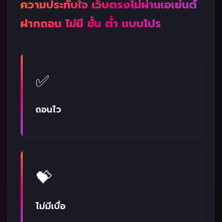
ความประทับใจ เว็บตรงไม่ผ่านเอเย่นต์
ฝากถอน ไม่มี ขั้น ต่ํา แบบโปร
✅
ถอนไว
💝
ไม่มีเบื่อ