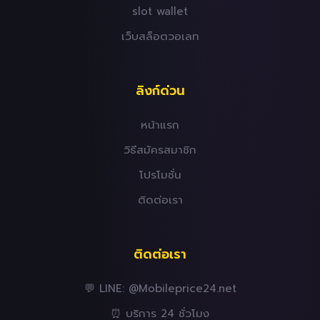
slot wallet
เว็บสล็อตวอเลท
ลิงก์ด่วน
หน้าแรก
วิธีสมัครสมาชิก
โปรโมชั่น
ติดต่อเรา
ติดต่อเรา
💬 LINE: @Mobileprice24.net
⏰ บริการ 24 ชั่วโมง