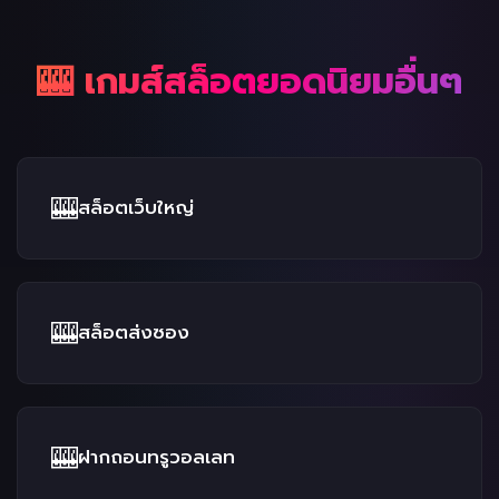
🎰 เกมส์สล็อตยอดนิยมอื่นๆ
สล็อตเว็บใหญ่
สล็อตส่งซอง
ฝากถอนทรูวอลเลท