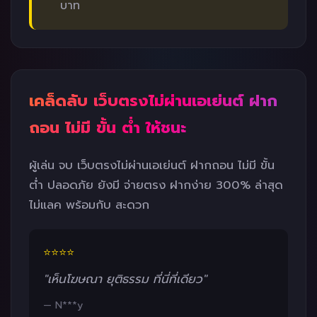
บาท
เคล็ดลับ เว็บตรงไม่ผ่านเอเย่นต์ ฝาก
ถอน ไม่มี ขั้น ต่ํา ให้ชนะ
ผู้เล่น จบ เว็บตรงไม่ผ่านเอเย่นต์ ฝากถอน ไม่มี ขั้น
ต่ํา ปลอดภัย ยังมี จ่ายตรง ฝากง่าย 300% ล่าสุด
ไม่แลค พร้อมกับ สะดวก
⭐⭐⭐⭐
"เห็นโฆษณา ยุติธรรม ที่นี่ที่เดียว"
— N***y