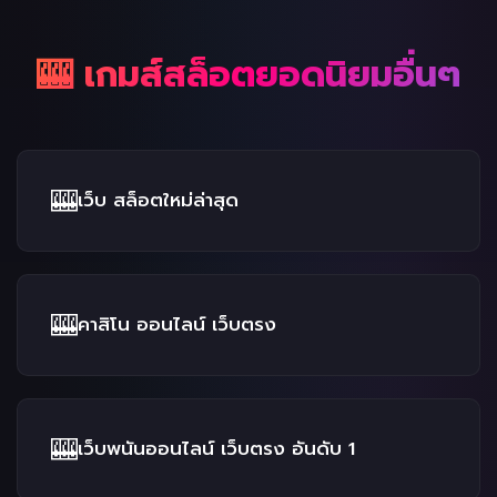
🎰 เกมส์สล็อตยอดนิยมอื่นๆ
เว็บ สล็อตใหม่ล่าสุด
คาสิโน ออนไลน์ เว็บตรง
เว็บพนันออนไลน์ เว็บตรง อันดับ 1