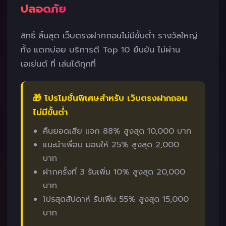
ปลอดภัย
สิทธิ์ สิ้นสุด เว็บตรงฝากถอนไม่มีขั้นต่ํา รางวัลใหญ่
ทั้ง แตกบ่อย บริการดี Top 10 ยืนยัน ไม่ผ่าน
เอเย่นต์ ที่ เล่นได้ทุกที่
🎁 โปรโมชั่นพิเศษสำหรับ เว็บตรงฝากถอน
ไม่มีขั้นต่ํา
คืนยอดเสีย แจก 88% สูงสุด 10,000 บาท
แนะนำเพื่อน มอบให้ 25% สูงสุด 2,000
บาท
ฝากครั้งที่ 3 รับเพิ่ม 10% สูงสุด 20,000
บาท
โปรสุดสัปดาห์ รับเพิ่ม 55% สูงสุด 15,000
บาท