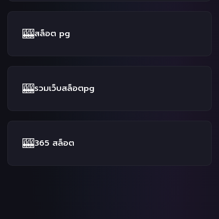
สล็อต pg
รวมเว็บสล็อตpg
365 สล็อต