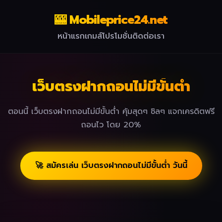
🎰 Mobileprice24.net
หน้าแรก
เกมส์
โปรโมชั่น
ติดต่อเรา
เว็บตรงฝากถอนไม่มีขั้นต่ํา
ตอนนี้ เว็บตรงฝากถอนไม่มีขั้นต่ํา คุ้มสุดๆ ชิลๆ แจกเครดิตฟรี
ถอนไว โดย 20%
🚀 สมัครเล่น เว็บตรงฝากถอนไม่มีขั้นต่ํา วันนี้