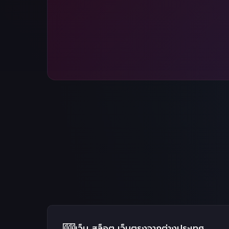
เว็บ สล็อต เว็บตรงจากต่างประเทศ