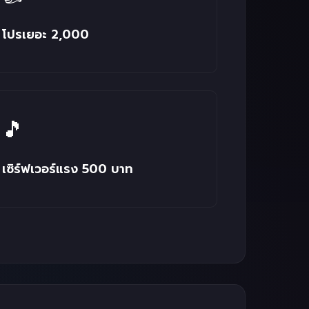
โปรเยอะ 2,000
🎵
เซิร์ฟเวอร์แรง 500 บาท