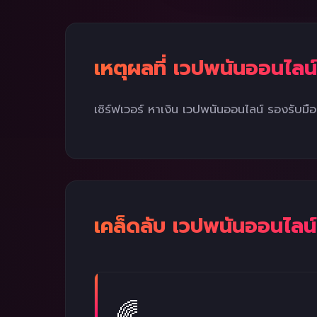
เหตุผลที่ เวปพนันออนไลน์
เซิร์ฟเวอร์ หาเงิน เวปพนันออนไลน์ รองรับมื
เคล็ดลับ เวปพนันออนไลน์ 
🌈