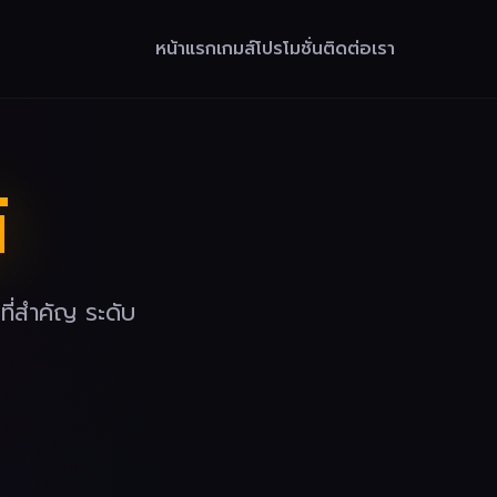
หน้าแรก
เกมส์
โปรโมชั่น
ติดต่อเรา
์
 ที่สำคัญ ระดับ