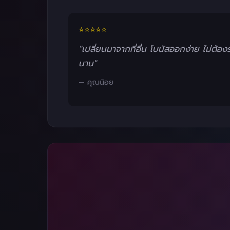
⭐⭐⭐⭐⭐
"เปลี่ยนมาจากที่อื่น โบนัสออกง่าย ไม่ต้อง
นาน"
— คุณน้อย