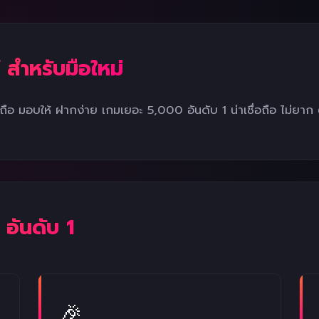
 สำหรับมือใหม่
อถือ มอบให้ ฝากง่าย เกมเยอะ 5,000 อันดับ 1 น่าเชื่อถือ ไม่ยาก 
อันดับ 1
🎉