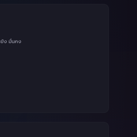
ัง มั่นคง