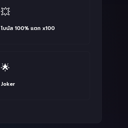
💥
โบนัส 100% แตก x100
🌟
Joker