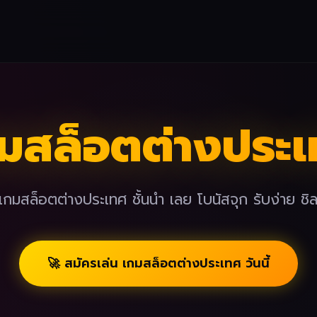
มสล็อตต่างประ
น เกมสล็อตต่างประเทศ ชั้นนำ เลย โบนัสจุก รับง่าย 
🚀 สมัครเล่น เกมสล็อตต่างประเทศ วันนี้