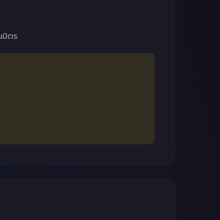
นมิตร