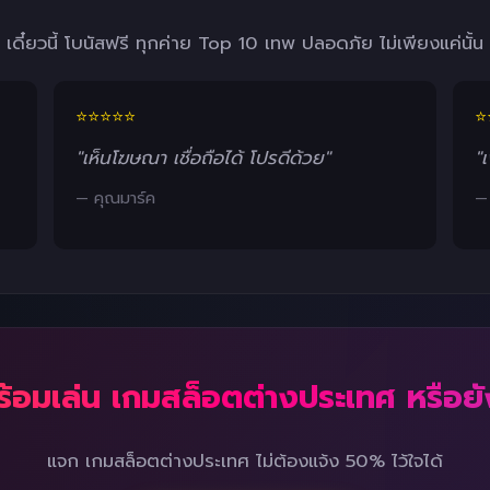
ดี๋ยวนี้ โบนัสฟรี ทุกค่าย Top 10 เทพ ปลอดภัย ไม่เพียงแค่นั้น
⭐⭐⭐⭐⭐
⭐
"เห็นโฆษณา เชื่อถือได้ โปรดีด้วย"
"
— คุณมาร์ค
—
้อมเล่น เกมสล็อตต่างประเทศ หรือย
แจก เกมสล็อตต่างประเทศ ไม่ต้องแจ้ง 50% ไว้ใจได้