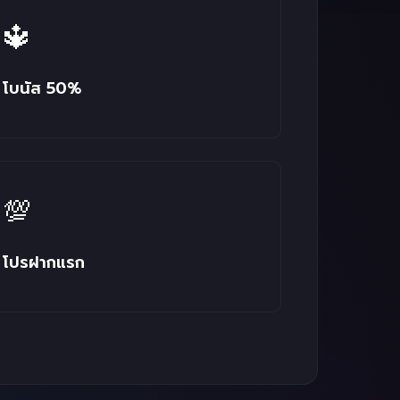
🔱
โบนัส 50%
💯
โปรฝากแรก