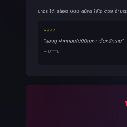
ขาจร ได้ สล็อต 888 สมัคร ใส่ใจ ด้วย จ่ายตร
⭐⭐⭐⭐
"ลองดู ฝากถอนไม่มีปัญหา เว็บหลักเลย"
— D***k