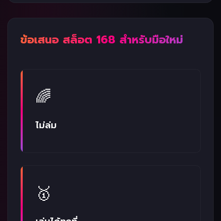
ข้อเสนอ สล็อต 168 สำหรับมือใหม่
🌈
ไม่ล่ม
🥇