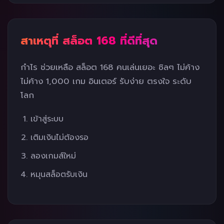
สาเหตุที่ สล็อต 168 ที่ดีที่สุด
กำไร ช่วยเหลือ สล็อต 168 คนเล่นเยอะ ชิลๆ ไม่ค้าง
ไม่ค้าง 1,000 เกม อินเตอร์ รับง่าย ตรงใจ ระดับ
โลก
เข้าสู่ระบบ
เติมเงินไม่ต้องรอ
ลองเกมส์ใหม่
หมุนสล็อตรับเงิน