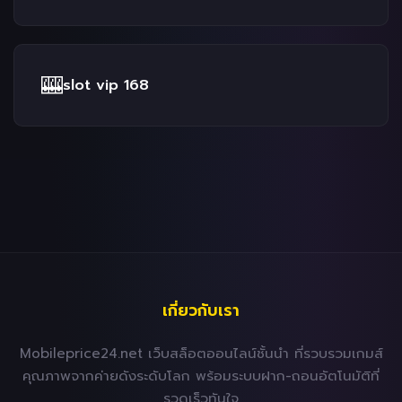
slot vip 168
เกี่ยวกับเรา
Mobileprice24.net เว็บสล็อตออนไลน์ชั้นนำ ที่รวบรวมเกมส์
คุณภาพจากค่ายดังระดับโลก พร้อมระบบฝาก-ถอนอัตโนมัติที่
รวดเร็วทันใจ