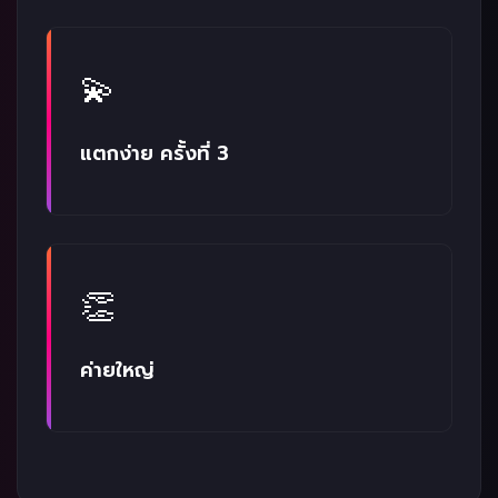
💫
แตกง่าย ครั้งที่ 3
👏
ค่ายใหญ่