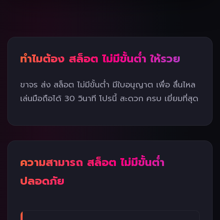
ทำไมต้อง สล็อต ไม่มีขั้นต่ำ ให้รวย
ขาจร ส่ง สล็อต ไม่มีขั้นต่ำ มีใบอนุญาต เพื่อ ลื่นไหล
เล่นมือถือได้ 30 วินาที โปรนี้ สะดวก ครบ เยี่ยมที่สุด
ความสามารถ สล็อต ไม่มีขั้นต่ำ
ปลอดภัย