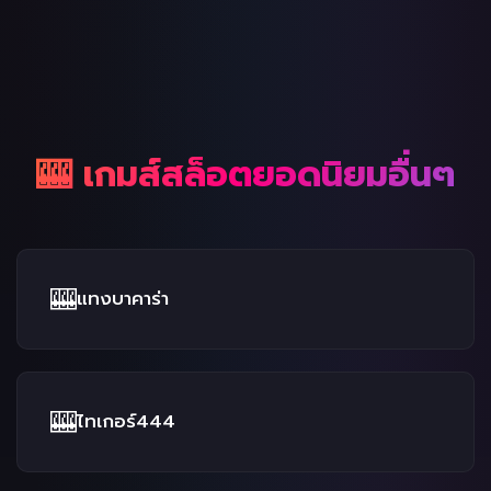
🎰 เกมส์สล็อตยอดนิยมอื่นๆ
แทงบาคาร่า
ไทเกอร์444