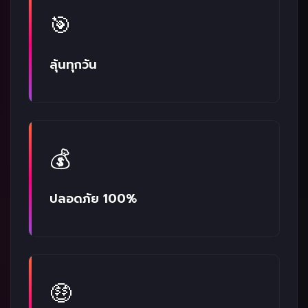
🎯
ลุ้นทุกวัน
💰
ปลอดภัย 100%
🤑