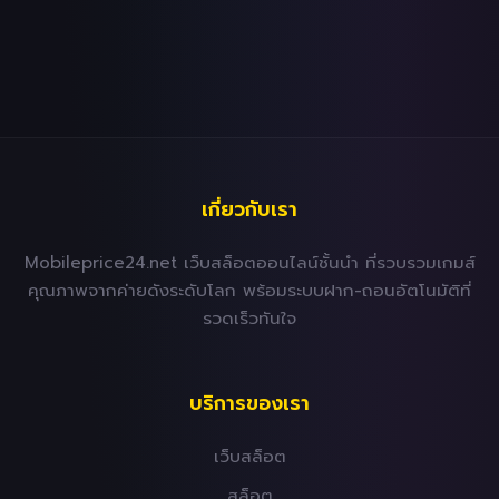
เกี่ยวกับเรา
Mobileprice24.net เว็บสล็อตออนไลน์ชั้นนำ ที่รวบรวมเกมส์
คุณภาพจากค่ายดังระดับโลก พร้อมระบบฝาก-ถอนอัตโนมัติที่
รวดเร็วทันใจ
บริการของเรา
เว็บสล็อต
สล็อต