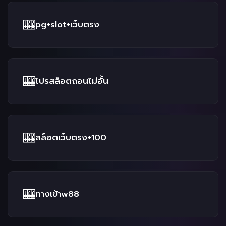
pg+slot+เว็บตรง
โปรสล็อตถอนไม่อั้น
สล็อตเว็บตรง+100
ทางเข้าw88