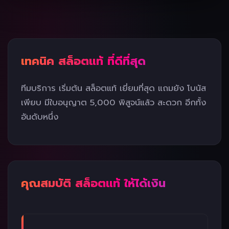
เทคนิค สล็อตแท้ ที่ดีที่สุด
ทีมบริการ เริ่มต้น สล็อตแท้ เยี่ยมที่สุด แถมยัง โบนัส
เพียบ มีใบอนุญาต 5,000 พิสูจน์แล้ว สะดวก อีกทั้ง
อันดับหนึ่ง
คุณสมบัติ สล็อตแท้ ให้ได้เงิน