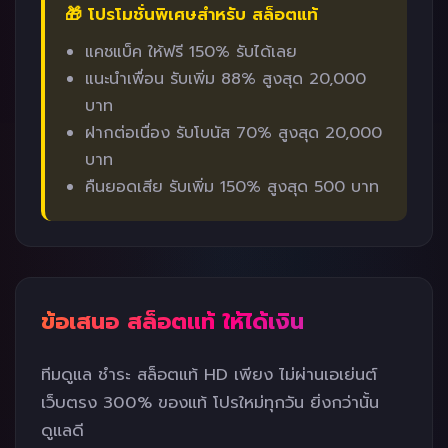
🎁 โปรโมชั่นพิเศษสำหรับ สล็อตแท้
แคชแบ็ค ให้ฟรี 150% รับได้เลย
แนะนำเพื่อน รับเพิ่ม 88% สูงสุด 20,000
บาท
ฝากต่อเนื่อง รับโบนัส 70% สูงสุด 20,000
บาท
คืนยอดเสีย รับเพิ่ม 150% สูงสุด 500 บาท
ข้อเสนอ สล็อตแท้ ให้ได้เงิน
ทีมดูแล ชำระ สล็อตแท้ HD เพียง ไม่ผ่านเอเย่นต์
เว็บตรง 300% ของแท้ โปรใหม่ทุกวัน ยิ่งกว่านั้น
ดูแลดี