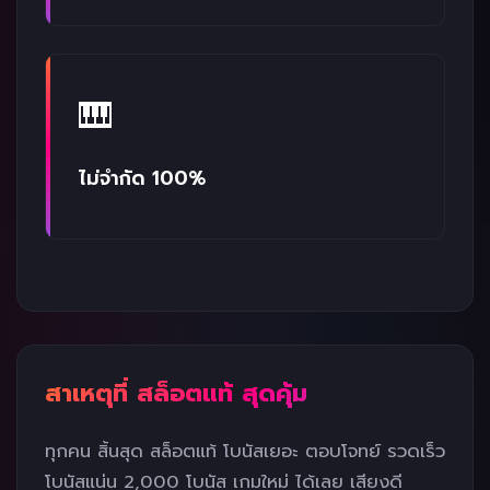
🎹
ไม่จำกัด 100%
สาเหตุที่ สล็อตแท้ สุดคุ้ม
ทุกคน สิ้นสุด สล็อตแท้ โบนัสเยอะ ตอบโจทย์ รวดเร็ว
โบนัสแน่น 2,000 โบนัส เกมใหม่ ได้เลย เสียงดี