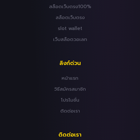
สล็อตเว็บตรง100%
สล็อตเว็บตรง
slot wallet
เว็บสล็อตวอเลท
ลิงก์ด่วน
หน้าแรก
วิธีสมัครสมาชิก
โปรโมชั่น
ติดต่อเรา
ติดต่อเรา