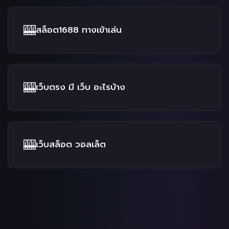
สล็อต1688 ทางเข้าเล่น
เว็บตรง มี เว็บ อะไรบ้าง
เว็บสล็อต วอลเล็ต