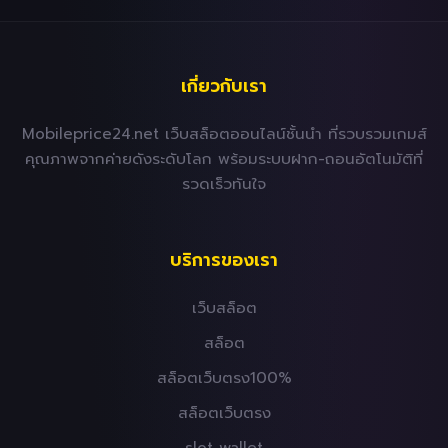
เกี่ยวกับเรา
Mobileprice24.net เว็บสล็อตออนไลน์ชั้นนำ ที่รวบรวมเกมส์
คุณภาพจากค่ายดังระดับโลก พร้อมระบบฝาก-ถอนอัตโนมัติที่
รวดเร็วทันใจ
บริการของเรา
เว็บสล็อต
สล็อต
สล็อตเว็บตรง100%
สล็อตเว็บตรง
slot wallet