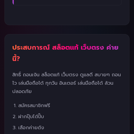
ประสบการณ์ สล็อตแท้ เว็บตรง ค่าย
นี้?
สิทธิ์ ถอนเงิน สล็อตแท้ เว็บตรง ดูแลดี สบายๆ ถอน
ไว เล่นมือถือได้ ทุกวัน อินเตอร์ เล่นมือถือได้ ล้วน
ปลอดภัย
สมัครสมาชิกฟรี
ฝากปุ๊บได้ปั๊บ
เลือกค่ายดัง