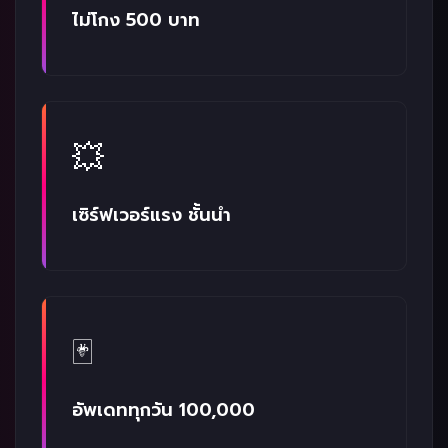
ไม่โกง 500 บาท
💥
เซิร์ฟเวอร์แรง ชั้นนำ
🃏
อัพเดททุกวัน 100,000