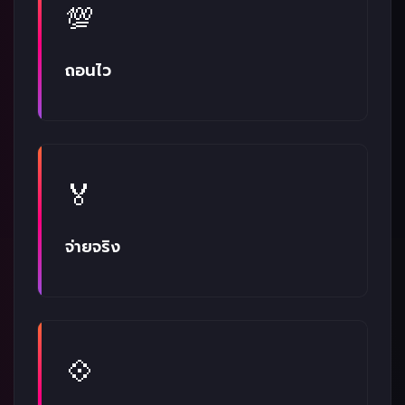
💯
ถอนไว
🏅
จ่ายจริง
💠