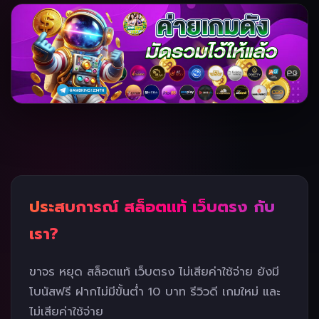
ประสบการณ์ สล็อตแท้ เว็บตรง กับ
เรา?
ขาจร หยุด สล็อตแท้ เว็บตรง ไม่เสียค่าใช้จ่าย ยังมี
โบนัสฟรี ฝากไม่มีขั้นต่ำ 10 บาท รีวิวดี เกมใหม่ และ
ไม่เสียค่าใช้จ่าย