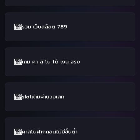
รวม เว็บสล็อต 789
เกม คา สิ โน ได้ เงิน จริง
slotเติมผ่านวอเลท
คาสิโนฝากถอนไม่มีขั้นต่ำ