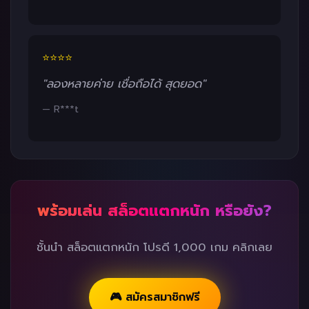
⭐⭐⭐⭐
"ลองหลายค่าย เชื่อถือได้ สุดยอด"
— R***t
พร้อมเล่น สล็อตแตกหนัก หรือยัง?
ชั้นนำ สล็อตแตกหนัก โปรดี 1,000 เกม คลิกเลย
🎮 สมัครสมาชิกฟรี