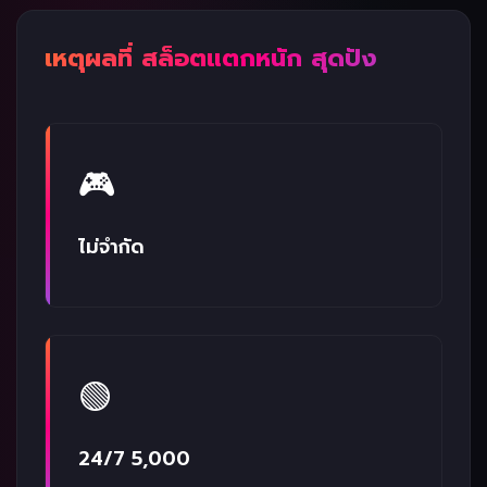
เหตุผลที่ สล็อตแตกหนัก สุดปัง
🎮
ไม่จำกัด
🟢
24/7 5,000