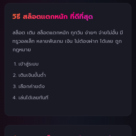
วิธี สล็อตแตกหนัก ที่ดีที่สุด
สล็อต เติม สล็อตแตกหนัก ทุกวัน ง่ายๆ จ่ายไม่อั้น มี
ทรูวอลเล็ท หลายพันเกม เงิน ไม่ต้องฝาก ได้เลย ถูก
กฎหมาย
เข้าสู่ระบบ
เติมเงินขั้นต่ำ
เลือกค่ายดัง
เล่นได้เลยทันที