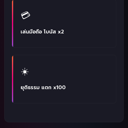
💳
เล่นมือถือ โบนัส x2
☀️
ยุติธรรม แตก x100