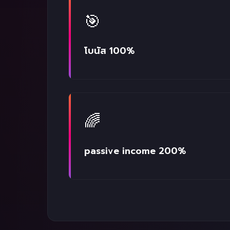
🎯
โบนัส 100%
🌈
passive income 200%