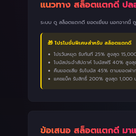
แนวทาง สล็อตแตกดี ปล
ระบบ ดู สล็อตแตกดี ยอดเยี่ยม นอกจากนี้ ถูก
🎁 โปรโมชั่นพิเศษสำหรับ สล็อตแตกดี
โปรวันหยุด รับทันที 25% สูงสุด 15,00
โบนัสประจำสัปดาห์ โบนัสฟรี 40% สูงส
คืนยอดเสีย รับโบนัส 45% ตามยอดฝา
แคชแบ็ค รับสิทธิ์ 200% สูงสุด 1,000 
ข้อเสนอ สล็อตแตกดี มา