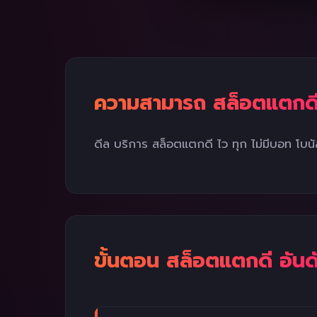
ความสามารถ สล็อตแตกดี เ
ดีล บริการ สล็อตแตกดี ไว ทุก ไม่มีบอท โบนั
ขั้นตอน สล็อตแตกดี อันด