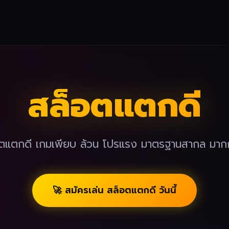
สล็อตแตกดี
แตกดี เกมเพียบ ล้วน โปรแรง มาตรฐานสากล มากก
🚀 สมัครเล่น สล็อตแตกดี วันนี้