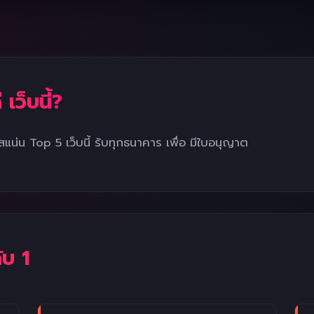
ว็บนี้?
สแน่น Top 5 เว็บนี้ รับทุกธนาคาร เพื่อ มีใบอนุญาต
ับ 1