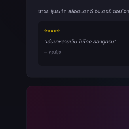
ขาจร ลุ้นระทึก สล็อตแตกดี อินเตอร์ ตอบโจทย
⭐⭐⭐⭐⭐
"เล่นมาหลายเว็บ ไม่โกง ลองดูครับ"
— คุณปุ้ย