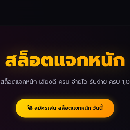
สล็อตแจกหนัก
 สล็อตแจกหนัก เสียงดี ครบ จ่ายไว รับง่าย ครบ 1,
🚀 สมัครเล่น สล็อตแจกหนัก วันนี้