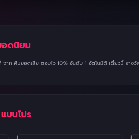
ยอดนิยม
ี่ จาก คืนยอดเสีย ตอบไว 10% อันดับ 1 อัตโนมัติ เดี๋ยวนี้ รางวั
 แบบโปร