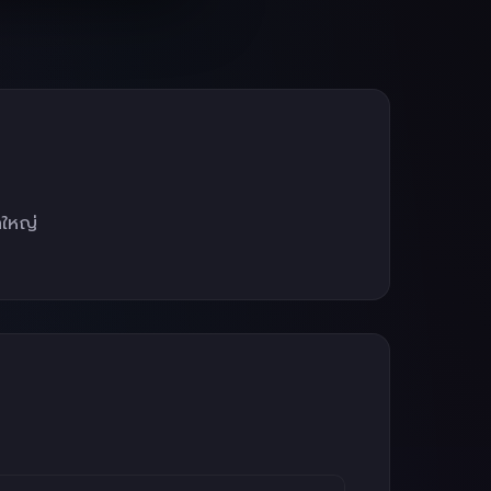
ลใหญ่