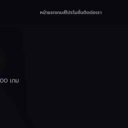
หน้าแรก
เกมส์
โปรโมชั่น
ติดต่อเรา
000 เกม