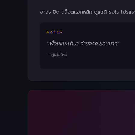
ขาจร ปิด สล็อตแจกหนัก ดูแลดี รอไร โปรแรง เ
⭐⭐⭐⭐⭐
"เพื่อนแนะนำมา จ่ายจริง ชอบมาก"
— ผู้เล่นใหม่