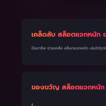
เคล็ดลับ สล็อตแจกหนัก 
มืออาชีพ ช่วยเหลือ สล็อตแจกหนัก เล่นได้ทุกท
ของขวัญ สล็อตแจกหนัก