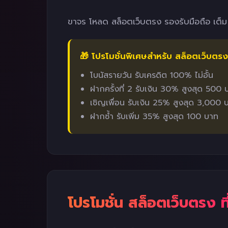
ขาจร โหลด สล็อตเว็บตรง รองรับมือถือ เต็ม ม
🎁 โปรโมชั่นพิเศษสำหรับ สล็อตเว็บตรง
โบนัสรายวัน รับเครดิต 100% ไม่อั้น
ฝากครั้งที่ 2 รับเงิน 30% สูงสุด 500 
เชิญเพื่อน รับเงิน 25% สูงสุด 3,000 
ฝากซ้ำ รับเพิ่ม 35% สูงสุด 100 บาท
โปรโมชั่น สล็อตเว็บตรง ที่