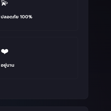
💫
ปลอดภัย 100%
❤️
อยู่นาน