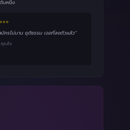
ดับหนึ่ง
⭐⭐⭐
สมัครไม่นาน ยุติธรรม เจอที่ลงตัวแล้ว"
 คุณโจ