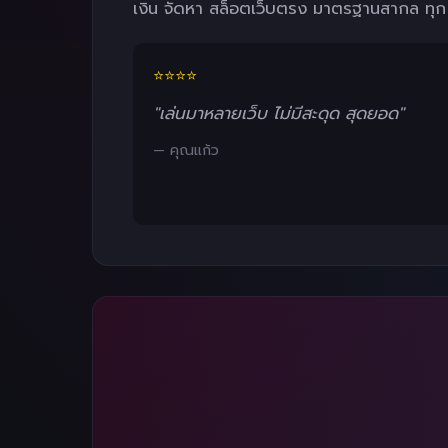
เงิน จัดหา สล็อตเว็บตรง มาตรฐานสากล ทุก โบน
⭐⭐⭐⭐
"เล่นมาหลายเว็บ ไม่มีสะดุด สุดยอด"
— คุณแก้ว