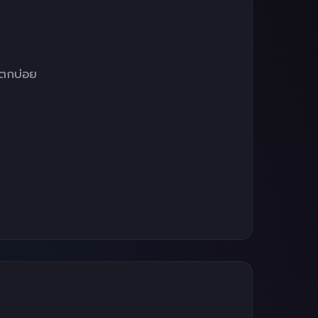
 แตกบ่อย