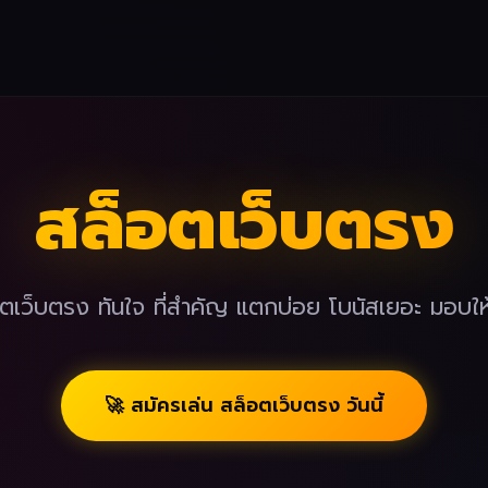
สล็อตเว็บตรง
อตเว็บตรง ทันใจ ที่สำคัญ แตกบ่อย โบนัสเยอะ มอบใ
🚀 สมัครเล่น สล็อตเว็บตรง วันนี้