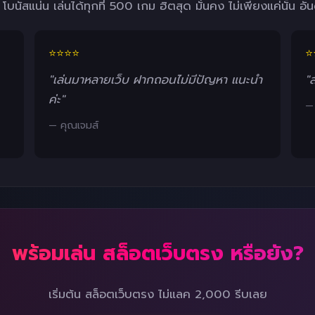
ัสแน่น เล่นได้ทุกที่ 500 เกม ฮิตสุด มั่นคง ไม่เพียงแค่นั้น อัน
⭐⭐⭐⭐
⭐
"เล่นมาหลายเว็บ ฝากถอนไม่มีปัญหา แนะนำ
"
ค่ะ"
—
— คุณเจมส์
พร้อมเล่น สล็อตเว็บตรง หรือยัง?
เริ่มต้น สล็อตเว็บตรง ไม่แลค 2,000 รีบเลย