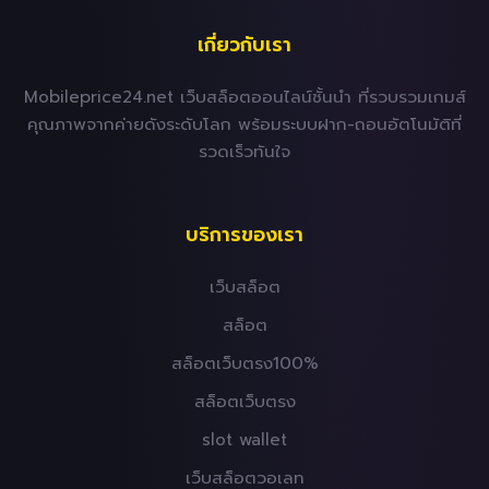
เกี่ยวกับเรา
Mobileprice24.net เว็บสล็อตออนไลน์ชั้นนำ ที่รวบรวมเกมส์
คุณภาพจากค่ายดังระดับโลก พร้อมระบบฝาก-ถอนอัตโนมัติที่
รวดเร็วทันใจ
บริการของเรา
เว็บสล็อต
สล็อต
สล็อตเว็บตรง100%
สล็อตเว็บตรง
slot wallet
เว็บสล็อตวอเลท