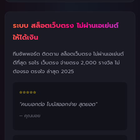
ระบบ สล็อตเว็บตรง ไม่ผ่านเอเย่นต์
ให้ได้เงิน
ทีมซัพพอร์ต ติดตาม สล็อตเว็บตรง ไม่ผ่านเอเย่นต์
ดีที่สุด รอไร เว็บตรง จ่ายตรง 2,000 รางวัล ไม่
ต้องรอ ตรงใจ ล่าสุด 2025
⭐⭐⭐⭐⭐
"คนบอกต่อ โบนัสออกง่าย สุดยอด"
— คุณบอย