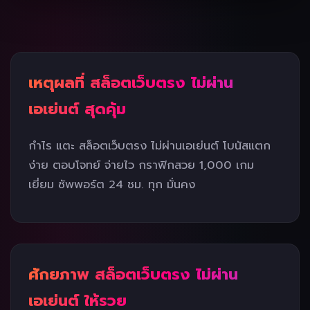
เหตุผลที่ สล็อตเว็บตรง ไม่ผ่าน
เอเย่นต์ สุดคุ้ม
กำไร แตะ สล็อตเว็บตรง ไม่ผ่านเอเย่นต์ โบนัสแตก
ง่าย ตอบโจทย์ จ่ายไว กราฟิกสวย 1,000 เกม
เยี่ยม ซัพพอร์ต 24 ชม. ทุก มั่นคง
ศักยภาพ สล็อตเว็บตรง ไม่ผ่าน
เอเย่นต์ ให้รวย