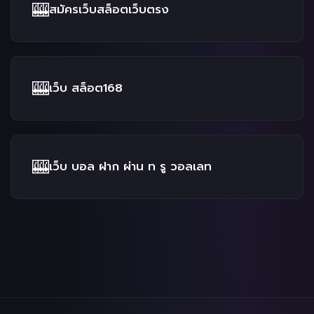
สมัครเว็บสล็อตเว็บตรง
เว็บ สล็อต168
เว็บ บอล ฝาก ผ่าน ท รู วอลเลท