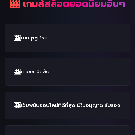
🎰 เกมส์สล็อตยอดนิยมอื่นๆ
เกม pg ใหม่
ทางเข้าจีคลับ
เว็บพนันออนไลน์ที่ดีที่สุด มีใบอนุญาต รับรอง