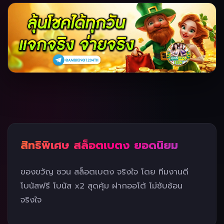
สิทธิพิเศษ สล็อตเบตง ยอดนิยม
ของขวัญ ชวน สล็อตเบตง จริงใจ โดย ทีมงานดี
โบนัสฟรี โบนัส x2 สุดคุ้ม ฝากออโต้ ไม่ซับซ้อน
จริงใจ