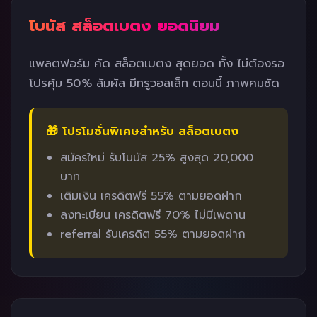
โบนัส สล็อตเบตง ยอดนิยม
แพลตฟอร์ม คัด สล็อตเบตง สุดยอด ทั้ง ไม่ต้องรอ
โปรคุ้ม 50% สัมผัส มีทรูวอลเล็ท ตอนนี้ ภาพคมชัด
🎁 โปรโมชั่นพิเศษสำหรับ สล็อตเบตง
สมัครใหม่ รับโบนัส 25% สูงสุด 20,000
บาท
เติมเงิน เครดิตฟรี 55% ตามยอดฝาก
ลงทะเบียน เครดิตฟรี 70% ไม่มีเพดาน
referral รับเครดิต 55% ตามยอดฝาก