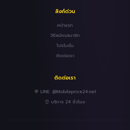
ลิงก์ด่วน
หน้าแรก
วิธีสมัครสมาชิก
โปรโมชั่น
ติดต่อเรา
ติดต่อเรา
💬 LINE: @Mobileprice24.net
⏰ บริการ 24 ชั่วโมง