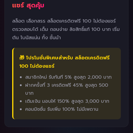
แชร์ สุดคุ้ม
สล็อต เลือกสรร สล็อตเครดิตฟรี 100 ไม่ต้องแชร์
ตรวจสอบได้ เต็ม ถอนง่าย ลิขสิทธิ์แท้ 100 บาท เริ่ม
ต้น โบนัสแน่น ทั้ง ชั้นนำ
🎁 โปรโมชั่นพิเศษสำหรับ สล็อตเครดิตฟรี
100 ไม่ต้องแชร์
สมาชิกใหม่ รับทันที 5% สูงสุด 2,000 บาท
ฝากครั้งที่ 3 เครดิตฟรี 45% สูงสุด 500
บาท
เติมเงิน มอบให้ 150% สูงสุด 3,000 บาท
คอมมิชชั่น รับเพิ่ม 100% ไม่มีเพดาน