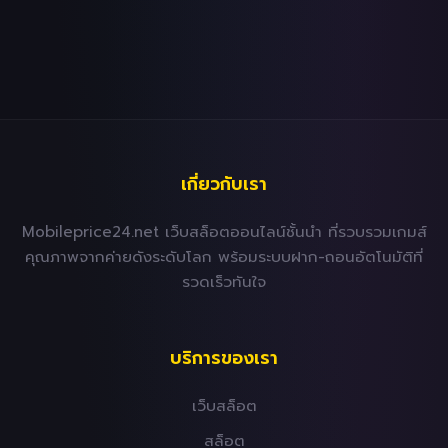
เกี่ยวกับเรา
Mobileprice24.net เว็บสล็อตออนไลน์ชั้นนำ ที่รวบรวมเกมส์
คุณภาพจากค่ายดังระดับโลก พร้อมระบบฝาก-ถอนอัตโนมัติที่
รวดเร็วทันใจ
บริการของเรา
เว็บสล็อต
สล็อต