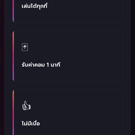
เล่นได้ทุกที่
🃏
รับค่าคอม 1 นาที
👍
ไม่มีเบื่อ