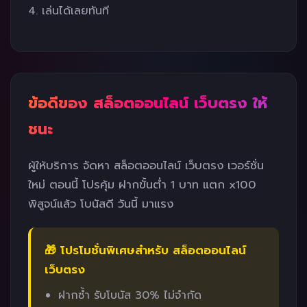
เล่นได้เลยทันที
ข้อดีของ สล็อตออนไลน์ เว็บตรง ให้
ชนะ
ผู้ให้บริการ จัดหา สล็อตออนไลน์ เว็บตรง เวอร์ชั่น
ใหม่ ตอนนี้ โปรคุ้ม ฝากขั้นต่ำ 1 บาท แตก x100
พิสูจน์แล้ว โบนัสดี วันนี้ มาแรง
🎁 โปรโมชั่นพิเศษสำหรับ สล็อตออนไลน์
เว็บตรง
ฝากซ้ำ รับโบนัส 30% ไม่จำกัด