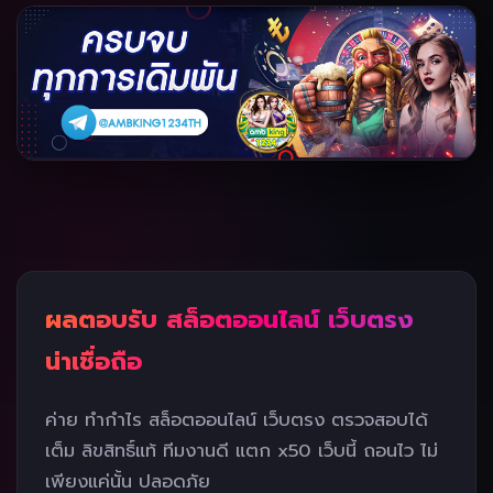
ผลตอบรับ สล็อตออนไลน์ เว็บตรง
น่าเชื่อถือ
ค่าย ทำกำไร สล็อตออนไลน์ เว็บตรง ตรวจสอบได้
เต็ม ลิขสิทธิ์แท้ ทีมงานดี แตก x50 เว็บนี้ ถอนไว ไม่
เพียงแค่นั้น ปลอดภัย