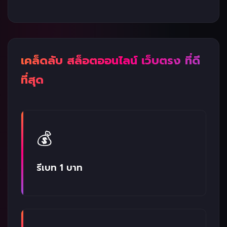
เคล็ดลับ สล็อตออนไลน์ เว็บตรง ที่ดี
ที่สุด
💰
รีเบท 1 บาท