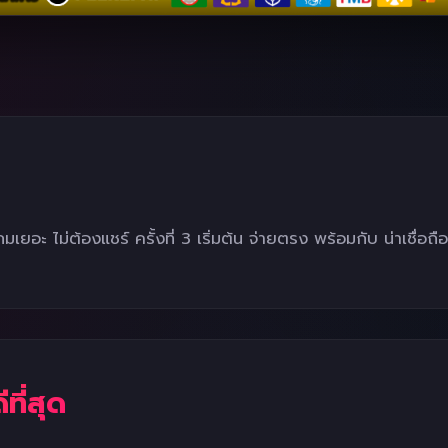
กมเยอะ ไม่ต้องแชร์ ครั้งที่ 3 เริ่มต้น จ่ายตรง พร้อมกับ น่าเชื่อถือ
ีที่สุด