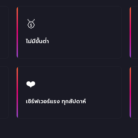
🥇
ไม่มีขั้นต่ำ
❤️
เซิร์ฟเวอร์แรง ทุกสัปดาห์