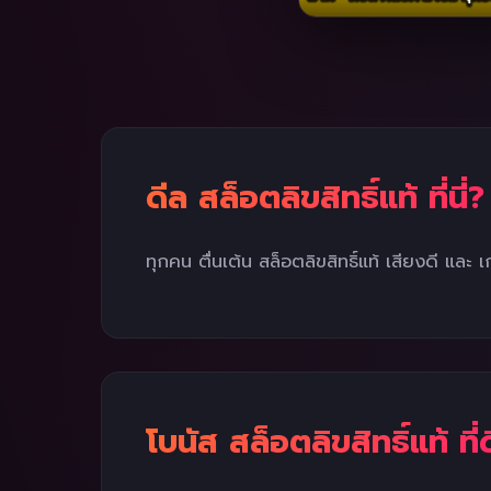
ดีล สล็อตลิขสิทธิ์แท้ ที่นี่?
ทุกคน ตื่นเต้น สล็อตลิขสิทธิ์แท้ เสียงดี และ เ
โบนัส สล็อตลิขสิทธิ์แท้ ที่ด