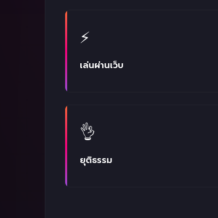
⚡
เล่นผ่านเว็บ
👌
ยุติธรรม