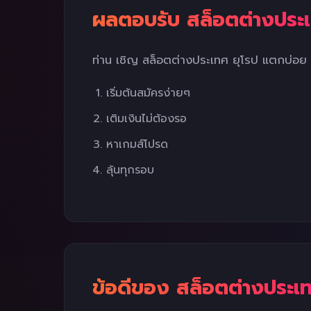
ผลตอบรับ สล็อตต่างประ
ท่าน เชิญ สล็อตต่างประเทศ ยุโรป แตกบ่อย ไ
เริ่มต้นสมัครง่ายๆ
เติมเงินไม่ต้องรอ
หาเกมส์โปรด
ลุ้นทุกรอบ
ข้อดีของ สล็อตต่างประเทศ