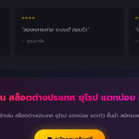
⭐⭐⭐⭐
⭐
"ลองหลายค่าย ระบบดี ตอบไว"
"เ
— คุณมาร์ค
—
่น สล็อตต่างประเทศ ยุโรป แตกบ่อย 
เข้าเล่น สล็อตต่างประเทศ ยุโรป แตกบ่อย แตกไว ชั้นนำ สมัครเล