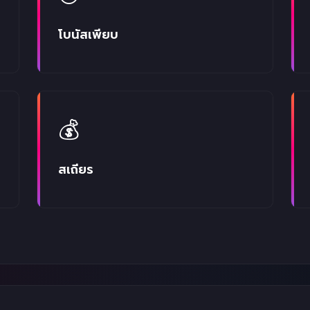
โบนัสเพียบ
💰
สเถียร