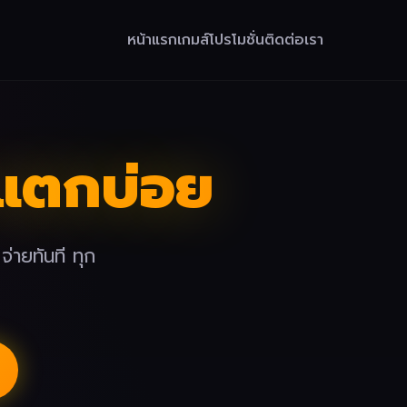
หน้าแรก
เกมส์
โปรโมชั่น
ติดต่อเรา
 แตกบ่อย
่ายทันที ทุก