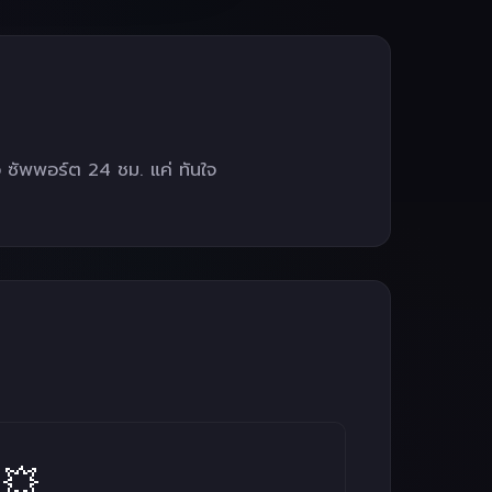
ว ซัพพอร์ต 24 ชม. แค่ ทันใจ
💥