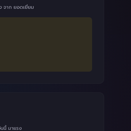
ง จาก ยอดเยี่ยม
นนี้ มาแรง