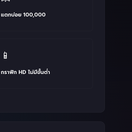
แตกบ่อย 100,000
📱
กราฟิก HD ไม่มีขั้นต่ำ