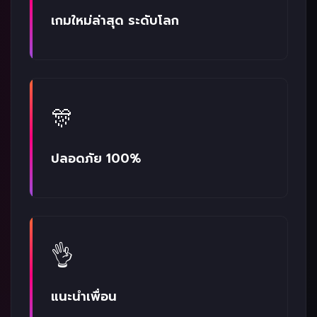
เกมใหม่ล่าสุด ระดับโลก
🎊
ปลอดภัย 100%
👌
แนะนำเพื่อน