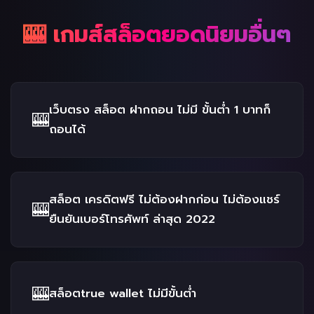
🎰 เกมส์สล็อตยอดนิยมอื่นๆ
เว็บตรง สล็อต ฝากถอน ไม่มี ขั้นต่ํา 1 บาทก็
ถอนได้
สล็อต เครดิตฟรี ไม่ต้องฝากก่อน ไม่ต้องแชร์
ยืนยันเบอร์โทรศัพท์ ล่าสุด 2022
สล็อตtrue wallet ไม่มีขั้นต่ํา