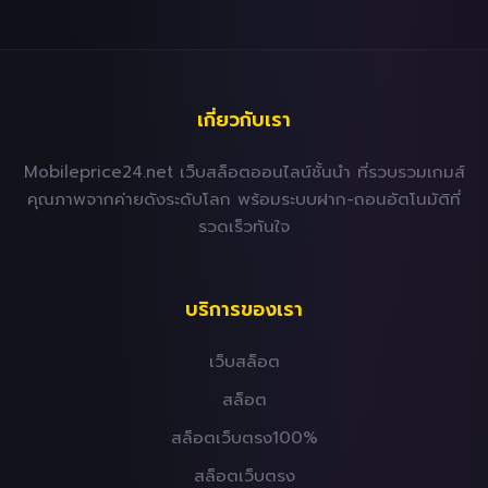
เกี่ยวกับเรา
Mobileprice24.net เว็บสล็อตออนไลน์ชั้นนำ ที่รวบรวมเกมส์
คุณภาพจากค่ายดังระดับโลก พร้อมระบบฝาก-ถอนอัตโนมัติที่
รวดเร็วทันใจ
บริการของเรา
เว็บสล็อต
สล็อต
สล็อตเว็บตรง100%
สล็อตเว็บตรง