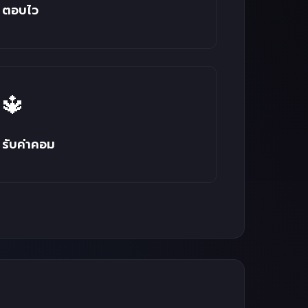
ตอบไว
🔱
รับค่าคอม