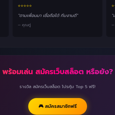
⭐⭐⭐⭐⭐
⭐
"ตามเพื่อนมา เชื่อถือได้ ทีมงานดี"
"
— คุณตู่
—
พร้อมเล่น สมัครเว็บสล็อต หรือยัง?
รางวัล สมัครเว็บสล็อต โปรคุ้ม Top 5 ฟรี!
🎮 สมัครสมาชิกฟรี