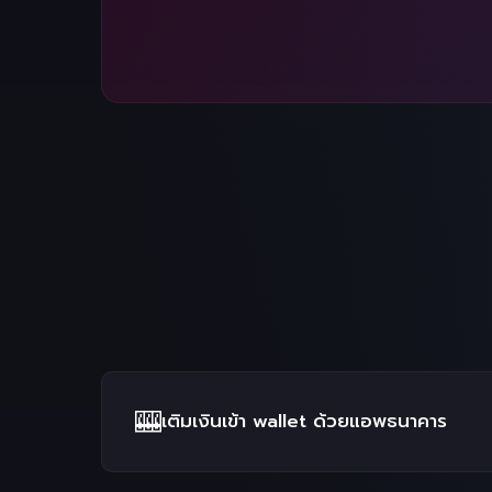
เติมเงินเข้า wallet ด้วยแอพธนาคาร