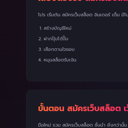
โปร เริ่มต้น สมัครเว็บสล็อต อินเตอร์ เต็ม ม
สร้างบัญชีใหม่
ฝากปุ๊บได้ปั๊บ
เลือกตามใจชอบ
หมุนสล็อตรับเงิน
ขั้นตอน สมัครเว็บสล็อต เว
มือใหม่ รวม สมัครเว็บสล็อต ชั้นนำ ยิ่งกว่านั