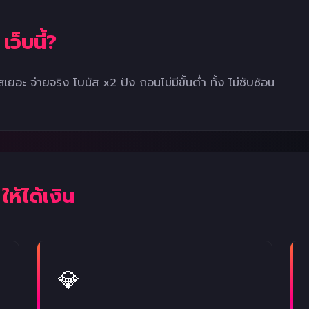
เว็บนี้?
เยอะ จ่ายจริง โบนัส x2 ปัง ถอนไม่มีขั้นต่ำ ทั้ง ไม่ซับซ้อน
ห้ได้เงิน
💎