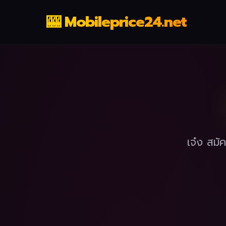
🎰 Mobileprice24.net
เจ๋ง สมั