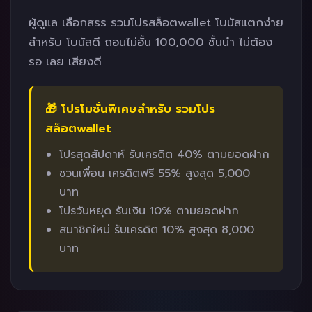
ผู้ดูแล เลือกสรร รวมโปรสล็อตwallet โบนัสแตกง่าย
สำหรับ โบนัสดี ถอนไม่อั้น 100,000 ชั้นนำ ไม่ต้อง
รอ เลย เสียงดี
🎁 โปรโมชั่นพิเศษสำหรับ รวมโปร
สล็อตwallet
โปรสุดสัปดาห์ รับเครดิต 40% ตามยอดฝาก
ชวนเพื่อน เครดิตฟรี 55% สูงสุด 5,000
บาท
โปรวันหยุด รับเงิน 10% ตามยอดฝาก
สมาชิกใหม่ รับเครดิต 10% สูงสุด 8,000
บาท