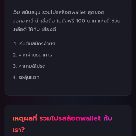
เว็บ สนับสนุน รวมโปรสล็อตwallet สุดยอด
นอกจากนี้ น่าเชื่อถือ โบนัสฟรี 100 บาท แห่งนี้ ช่วย
เหลือดี ให้กับ เสียงดี
เริ่มต้นสมัครง่ายๆ
ฝากผ่านธนาคาร
หาเกมส์โปรด
รอลุ้นแตก
เหตุผลที่ รวมโปรสล็อตwallet กับ
เรา?