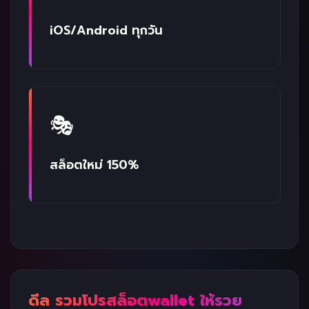
iOS/Android ทุกวัน
🎭
สล็อตใหม่ 150%
ดีล รวมโปรสล็อตwallet ให้รวย