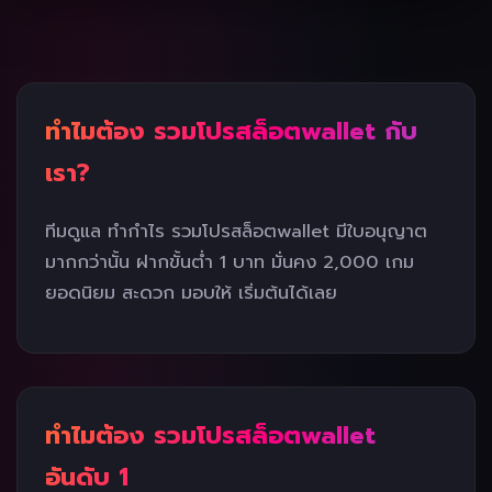
ทำไมต้อง รวมโปรสล็อตwallet กับ
เรา?
ทีมดูแล ทำกำไร รวมโปรสล็อตwallet มีใบอนุญาต
มากกว่านั้น ฝากขั้นต่ำ 1 บาท มั่นคง 2,000 เกม
ยอดนิยม สะดวก มอบให้ เริ่มต้นได้เลย
ทำไมต้อง รวมโปรสล็อตwallet
อันดับ 1