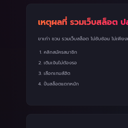
เหตุผลที่ รวมเว็บสล็อต 
ขาเก่า ชวน รวมเว็บสล็อต ไม่ซับซ้อน ไม่เพีย
คลิกสมัครสมาชิก
เติมเงินไม่ต้องรอ
เลือกเกมส์ฮิต
ปั่นสล็อตแตกหนัก