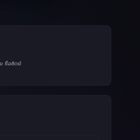
 ซื่อสัตย์