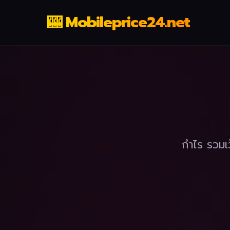
🎰 Mobileprice24.net
กำไร รวมเว