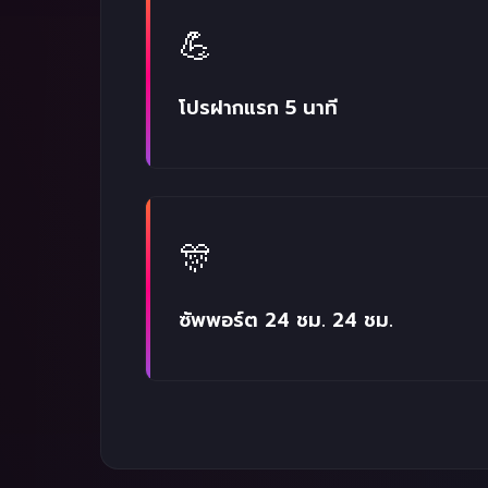
💪
โปรฝากแรก 5 นาที
🎊
ซัพพอร์ต 24 ชม. 24 ชม.