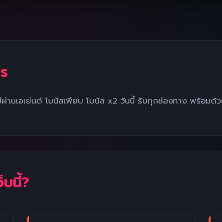
ปร
่านเอเย่นต์ โบนัสเพียบ โบนัส x2 วันนี้ รับทุกช่องทาง พร้อมด้วย
บนี้?