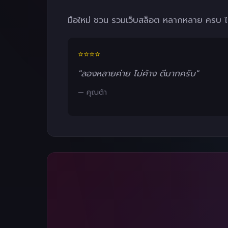
มือใหม่ ชวน รวมเว็บสล็อต หลากหลาย ครบ 
⭐⭐⭐⭐
"ลองหลายค่าย ไม่ค้าง ดีมากครับ"
— คุณต้า