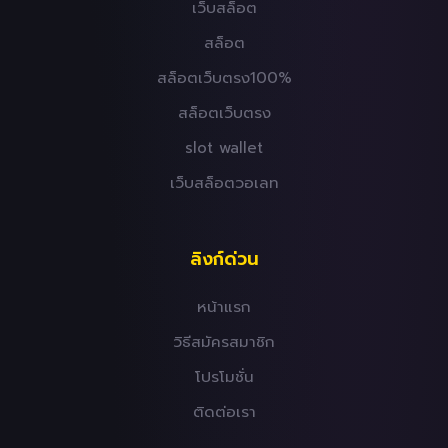
เว็บสล็อต
สล็อต
สล็อตเว็บตรง100%
สล็อตเว็บตรง
slot wallet
เว็บสล็อตวอเลท
ลิงก์ด่วน
หน้าแรก
วิธีสมัครสมาชิก
โปรโมชั่น
ติดต่อเรา