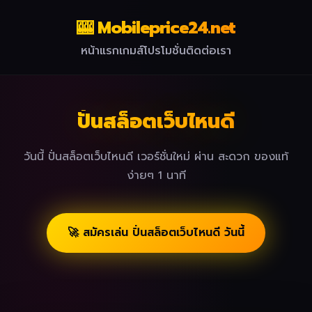
🎰 Mobileprice24.net
หน้าแรก
เกมส์
โปรโมชั่น
ติดต่อเรา
ปั่นสล็อตเว็บไหนดี
วันนี้ ปั่นสล็อตเว็บไหนดี เวอร์ชั่นใหม่ ผ่าน สะดวก ของแท้
ง่ายๆ 1 นาที
🚀 สมัครเล่น ปั่นสล็อตเว็บไหนดี วันนี้