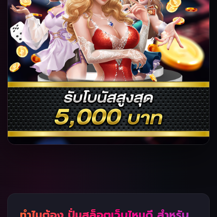
ทำไมต้อง ปั่นสล็อตเว็บไหนดี สำหรับ