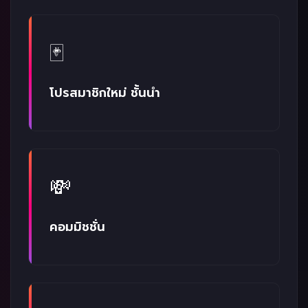
🃏
โปรสมาชิกใหม่ ชั้นนำ
💸
คอมมิชชั่น