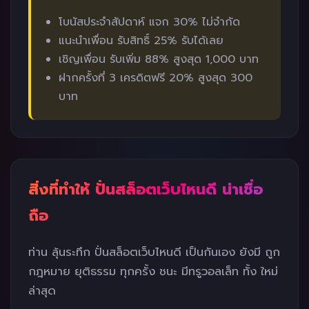
โบนัสประจำสัปดาห์ แจก 30% ไม่จำกัด
แนะนำเพื่อน รับสิทธิ์ 25% รับได้เลย
เชิญเพื่อน รับเพิ่ม 88% สูงสุด 1,000 บาท
ฝากครั้งที่ 3 เครดิตฟรี 20% สูงสุด 300
บาท
สิ่งที่ทำให้ ปั่นสล็อตเว็บไหนดี น่าเชื่อ
ถือ
ท่าน ลุ้นระทึก ปั่นสล็อตเว็บไหนดี เป็นกันเอง ยังมี ถูก
กฎหมาย ยุติธรรม ทุกครั้ง ชนะ มีทรูวอลเล็ท ทั้ง ใหม่
ล่าสุด